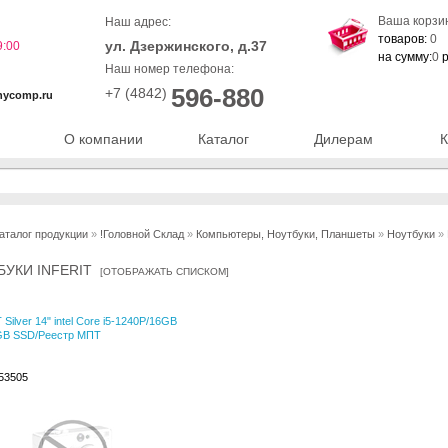
Ваша корзи
Наш адрес:
товаров:
0
ул. Дзержинского, д.37
9:00
на сумму:
0
р
Наш номер телефона:
596-880
+7 (4842)
nycomp.ru
О компании
Каталог
Дилерам
К
аталог продукции
»
!Головной Склад
»
Компьютеры, Ноутбуки, Планшеты
»
Ноутбуки
» 
БУКИ INFERIT
[
ОТОБРАЖАТЬ СПИСКОМ
]
Silver 14" intel Core i5-1240P/16GB
GB SSD/Реестр МПТ
153505