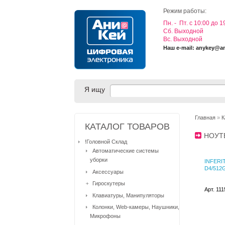
Режим работы:
Пн. - Пт. с 10:00 до 1
Cб. Выходной
Вс. Выходной
Наш e-mail: anykey@a
Я ищу
Главная
»
К
КАТАЛОГ ТОВАРОВ
НОУТ
!Головной Склад
Автоматические системы
уборки
INFERIT 
D4/512
Аксессуары
Гироскутеры
Арт. 11
Клавиатуры, Манипуляторы
Колонки, Web-камеры, Наушники,
Микрофоны