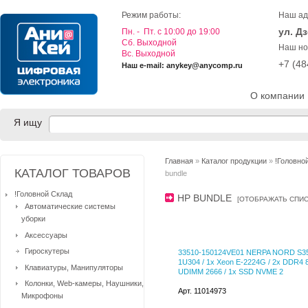
Режим работы:
Наш ад
ул. Д
Пн. - Пт. с 10:00 до 19:00
Cб. Выходной
Наш но
Вс. Выходной
+7 (4
Наш e-mail: anykey@anycomp.ru
О компании
Я ищу
Главная
»
Каталог продукции
»
!Головно
КАТАЛОГ ТОВАРОВ
bundle
!Головной Склад
HP BUNDLE
[
ОТОБРАЖАТЬ СПИ
Автоматические системы
уборки
Аксессуары
Гироскутеры
33510-150124VE01 NERPA NORD S35
1U304 / 1x Xeon E-2224G / 2x DDR4
Клавиатуры, Манипуляторы
UDIMM 2666 / 1x SSD NVME 2
Колонки, Web-камеры, Наушники,
Арт. 11014973
Микрофоны