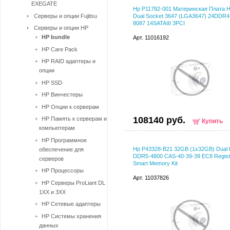
EXEGATE
Hp P11782-001 Материнская Плата H
Серверы и опции Fujitsu
Dual Socket 3647 (LGA3647) 24DDR4
8087 14SATAIII 3PCI
Серверы и опции HP
HP bundle
Арт. 11016192
HP Care Pack
HP RAID адаптеры и
опции
HP SSD
HP Винчестеры
HP Опции к серверам
108140 руб.
HP Память к серверам и
Купить
компьютерам
HP Программное
Hp P43328-B21 32GB (1x32GB) Dual 
обеспечение для
DDR5-4800 CAS-40-39-39 EC8 Regist
серверов
Smart Memory Kit
HP Процессоры
Арт. 11037826
HP Серверы ProLiant DL
1XX и 3XX
HP Сетевые адаптеры
HP Системы хранения
данных