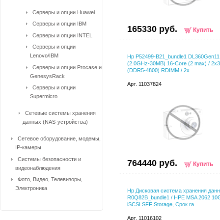
Серверы и опции Huawei
Серверы и опции IBM
165330 руб.
Купить
Серверы и опции INTEL
Серверы и опции
Lenovo/IBM
Hp P52499-B21_bundle1 DL360Gen11
(2.0GHz-30MB) 16-Core (2 max) / 2x
Серверы и опции Procase и
(DDR5-4800) RDIMM / 2x
GenesysRack
Арт. 11037824
Серверы и опции
Supermicro
Сетевые системы хранения
данных (NAS-устройства)
Сетевое оборудование, модемы,
IP-камеры
Системы безопасности и
764440 руб.
Купить
видеонаблюдения
Фото, Видео, Телевизоры,
Электроника
Hp Дисковая система хранения данн
R0Q82B_bundle1 / HPE MSA 2062 10
iSCSI SFF Storage, Срок га
Арт. 11016102