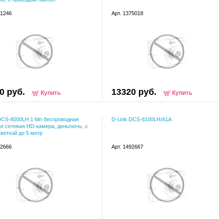
21246
Арт. 1375018
0 руб.
13320 руб.
Купить
Купить
DCS-8000LH 1 Мп беспроводная
D-Link DCS-8100LH/A1A
я сетевая HD-камера, день/ночь, с
веткой до 5 метр
92666
Арт. 1492667