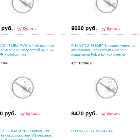
 руб.
9620 руб.
Купить
Купить
DCS-4714E/UPA/A1A 4 Мп внешняя
D-Link DCS-6510/EP Внешняя купольная
 камера с ИК-подсветкой до 30 м,
антивандальная сетевая камера с
R и слотом micr
поддержкой PoE и ночной съемки
57344
Арт. 1359412
0 руб.
8470 руб.
Купить
Купить
DCS-6616/A1A PROJ Купольная
D-Link DCS-7110/UPA/B1A
 высокоскоростная VGA-камера,
чь, с приводом наклон