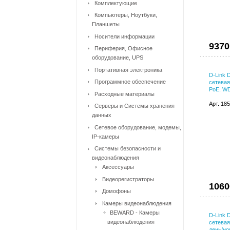
Комплектующие
Компьютеры, Ноутбуки,
Планшеты
Носители информации
9370
Периферия, Офисное
оборудование, UPS
Портативная электроника
D-Link 
Программное обеспечение
сетевая
PoE, WD
Расходные материалы
Арт. 18
Серверы и Системы хранения
данных
Сетевое оборудование, модемы,
IP-камеры
Системы безопасности и
видеонаблюдения
Аксессуары
Видеорегистраторы
1060
Домофоны
Камеры видеонаблюдения
BEWARD - Камеры
D-Link 
видеонаблюдения
сетевая
день/но