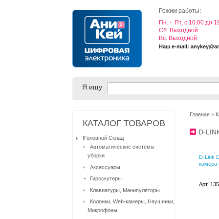
Режим работы:
Пн. - Пт. с 10:00 до 1
Cб. Выходной
Вс. Выходной
Наш e-mail: anykey@a
Я ищу
Главная
»
К
КАТАЛОГ ТОВАРОВ
D-LI
!Головной Склад
Автоматические системы
уборки
D-Link 
камера 
Аксессуары
Гироскутеры
Арт. 13
Клавиатуры, Манипуляторы
Колонки, Web-камеры, Наушники,
Микрофоны