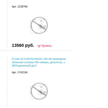
Арт. 1238766
13560 руб.
Купить
D-Link DCS-8515LH/A1A 1 Мп беспроводная
облачная сетевая HD-камера, день/ночь, с
ИК?подсветкой до 5
Арт. 1742194