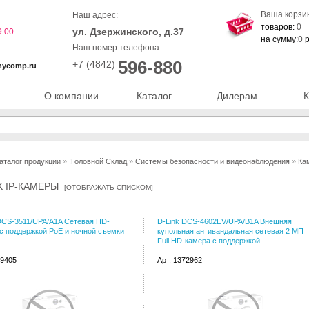
Ваша корзи
Наш адрес:
товаров:
0
ул. Дзержинского, д.37
9:00
на сумму:
0
р
Наш номер телефона:
596-880
+7 (4842)
nycomp.ru
О компании
Каталог
Дилерам
К
аталог продукции
»
!Головной Склад
»
Системы безопасности и видеонаблюдения
»
Ка
NK IP-КАМЕРЫ
[
ОТОБРАЖАТЬ СПИСКОМ
]
DCS-3511/UPA/A1A Сетевая HD-
D-Link DCS-4602EV/UPA/B1A Внешняя
с поддержкой PoE и ночной съемки
купольная антивандальная сетевая 2 МП
Full HD-камера с поддержкой
59405
Арт. 1372962