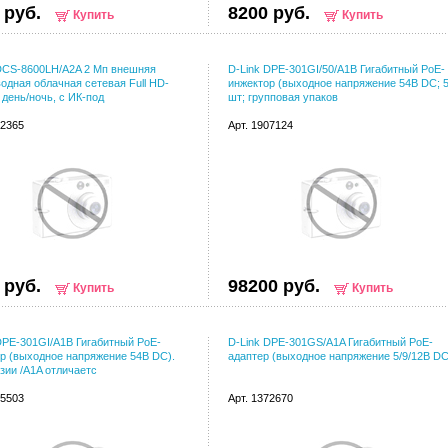
 руб.
8200 руб.
Купить
Купить
DCS-8600LH/A2A 2 Мп внешняя
D-Link DPE-301GI/50/A1B Гигабитный PoE-
одная облачная сетевая Full HD-
инжектор (выходное напряжение 54В DC; 
 день/ночь, с ИК-под
шт; групповая упаков
92365
Арт. 1907124
 руб.
98200 руб.
Купить
Купить
DPE-301GI/A1B Гигабитный PoE-
D-Link DPE-301GS/A1A Гигабитный PoE-
р (выходное напряжение 54В DC).
адаптер (выходное напряжение 5/9/12В DC
зии /A1A отличаетс
65503
Арт. 1372670