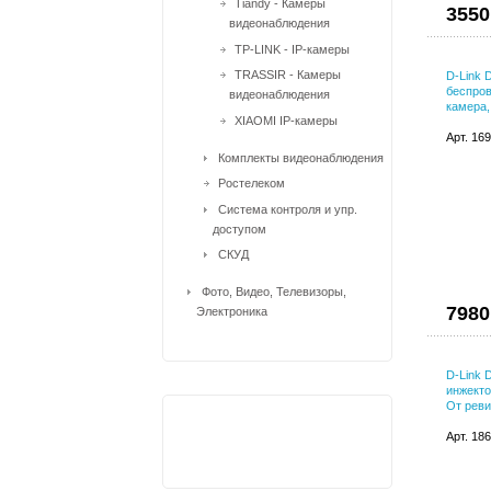
Tiandy - Камеры
3550
видеонаблюдения
TP-LINK - IP-камеры
TRASSIR - Камеры
D-Link 
беспров
видеонаблюдения
камера,
XIAOMI IP-камеры
Арт. 16
Комплекты видеонаблюдения
Ростелеком
Система контроля и упр.
доступом
СКУД
Фото, Видео, Телевизоры,
7980
Электроника
D-Link 
инжекто
От реви
Арт. 18