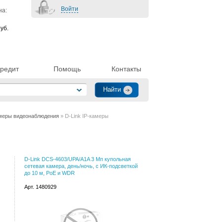
Войти
на:
уб.
редит
Помощь
Контакты
меры видеонаблюдения
» D-Link IP-камеры
D-Link DCS-4603/UPA/A1A 3 Мп купольная
сетевая камера, день/ночь, c ИК-подсветкой
до 10 м, PoE и WDR
Арт. 1480929