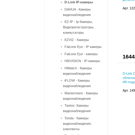
D-Link IP-камеры
Арт. 12
DAHUA - Камеры
видеонаблюдения
EZ-IP - Ip-Камеры,
Видеорегистраторы,
коммутаторы
EZVIZ - Камеры
Falcone Eye - IP камеры
Falcone Eye - камеры
1644
HIKVISION - IP-камеры
HiWatch - Камеры
видеонаблюдения
D-Link 
облачна
iFLOW - Камеры
ИК-подс
видеонаблюдения
Арт. 14
Mastermann - Камеры
видеонаблюдения
Tantos- Камеры
видеонаблюдения
Tenda - Камеры
видеонаблюдения,
комплекты