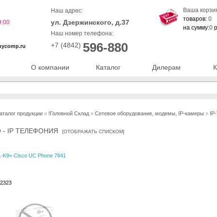
Ваша корзи
Наш адрес:
товаров:
0
ул. Дзержинского, д.37
9:00
на сумму:
0
р
Наш номер телефона:
596-880
+7 (4842)
nycomp.ru
О компании
Каталог
Дилерам
К
аталог продукции
»
!Головной Склад
»
Сетевое оборудование, модемы, IP-камеры
»
IP
O - IP ТЕЛЕФОНИЯ
[
ОТОБРАЖАТЬ СПИСКОМ
]
-K9= Cisco UC Phone 7841
72323