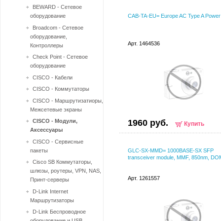
BEWARD - Сетевое
оборудование
CAB-TA-EU= Europe AC Type A Power
Broadcom - Сетевое
оборудование,
Арт. 1464536
Контроллеры
Check Point - Сетевое
оборудование
CISCO - Кабели
CISCO - Коммутаторы
CISCO - Маршрутизатиоры,
Межсетевые экраны
CISCO - Модули,
1960 руб.
Купить
Аксессуары
CISCO - Сервисные
пакеты
GLC-SX-MMD= 1000BASE-SX SFP
transceiver module, MMF, 850nm, DO
Cisco SB Коммутаторы,
шлюзы, роутеры, VPN, NAS,
Арт. 1261557
Принт-серверы
D-Link Internet
Маршрутизаторы
D-Link Беспроводное
оборудование и USB