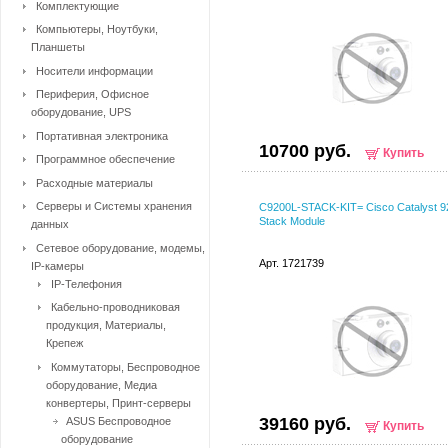
Комплектующие
Компьютеры, Ноутбуки,
Планшеты
Носители информации
Периферия, Офисное
оборудование, UPS
Портативная электроника
10700 руб.
Купить
Программное обеспечение
Расходные материалы
Серверы и Системы хранения
C9200L-STACK-KIT= Cisco Catalyst 9
Stack Module
данных
Сетевое оборудование, модемы,
Арт. 1721739
IP-камеры
IP-Телефония
Кабельно-проводниковая
продукция, Материалы,
Крепеж
Коммутаторы, Беспроводное
оборудование, Медиа
конвертеры, Принт-серверы
39160 руб.
ASUS Беспроводное
Купить
оборудование