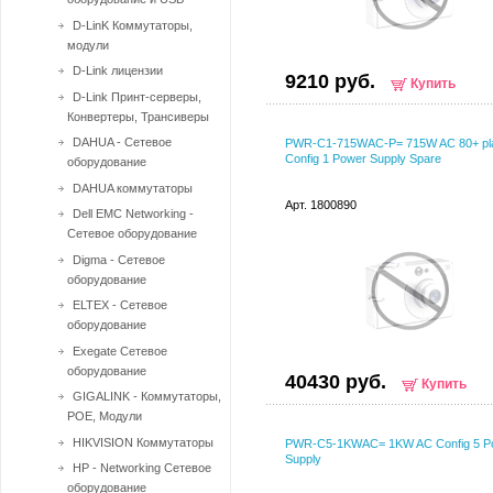
D-LinK Коммутаторы,
модули
D-Link лицензии
9210 руб.
Купить
D-Link Принт-серверы,
Конвертеры, Трансиверы
DAHUA - Сетевое
PWR-C1-715WAC-P= 715W AC 80+ pl
Config 1 Power Supply Spare
оборудование
DAHUA коммутаторы
Арт. 1800890
Dell EMC Networking -
Сетевое оборудование
Digma - Сетевое
оборудование
ELTEX - Сетевое
оборудование
Exegate Сетевое
оборудование
40430 руб.
Купить
GIGALINK - Коммутаторы,
POE, Модули
HIKVISION Коммутаторы
PWR-C5-1KWAC= 1KW AC Config 5 P
Supply
HP - Networking Сетевое
оборудование