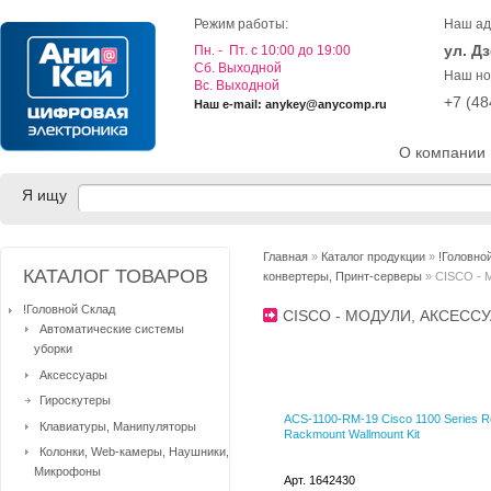
Режим работы:
Наш ад
ул. Д
Пн. - Пт. с 10:00 до 19:00
Cб. Выходной
Наш но
Вс. Выходной
+7 (4
Наш e-mail: anykey@anycomp.ru
О компании
Я ищу
Главная
»
Каталог продукции
»
!Головно
КАТАЛОГ ТОВАРОВ
конвертеры, Принт-серверы
» CISCO - 
!Головной Склад
CISCO - МОДУЛИ, АКСЕС
Автоматические системы
уборки
Аксессуары
Гироскутеры
ACS-1100-RM-19 Cisco 1100 Series R
Клавиатуры, Манипуляторы
Rackmount Wallmount Kit
Колонки, Web-камеры, Наушники,
Микрофоны
Арт. 1642430