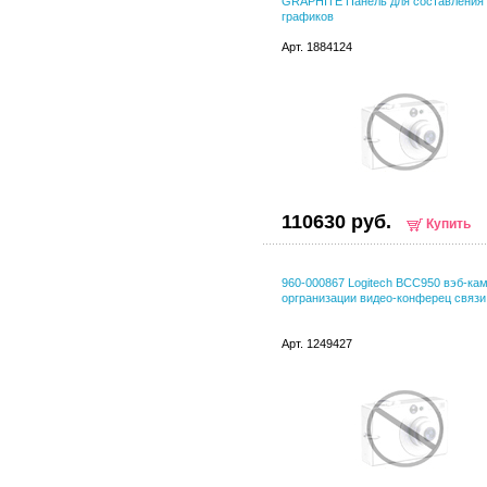
GRAPHITE Панель для составления
графиков
Арт. 1884124
110630 руб.
Купить
960-000867 Logitech BCC950 вэб-ка
оргранизации видео-конферец связи
Арт. 1249427