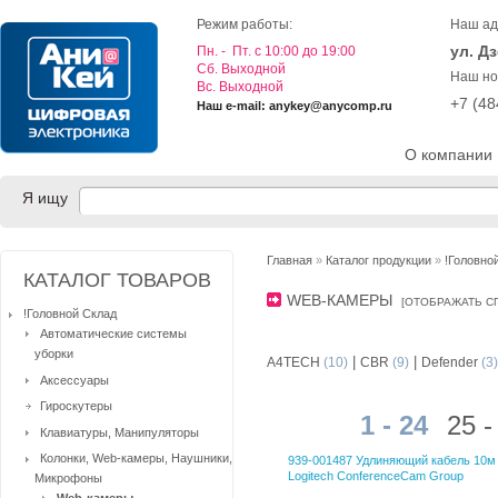
Режим работы:
Наш ад
ул. Д
Пн. - Пт. с 10:00 до 19:00
Cб. Выходной
Наш но
Вс. Выходной
+7 (4
Наш e-mail: anykey@anycomp.ru
О компании
Я ищу
Главная
»
Каталог продукции
»
!Головно
КАТАЛОГ ТОВАРОВ
WEB-КАМЕРЫ
[
ОТОБРАЖАТЬ С
!Головной Склад
Автоматические системы
уборки
|
|
A4TECH
(10)
CBR
(9)
Defender
(3)
Аксессуары
Гироскутеры
1 - 24
25 -
Клавиатуры, Манипуляторы
Колонки, Web-камеры, Наушники,
939-001487 Удлиняющий кабель 10м
Logitech ConferenceCam Group
Микрофоны