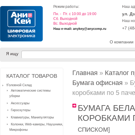
Режим работы:
Наш ад
ул. Д
Пн. - Пт. с 10:00 до 19:00
Cб. Выходной
Наш но
Вс. Выходной
+7 (4
Наш e-mail: anykey@anycomp.ru
О компании
Я ищу
Главная
»
Каталог 
КАТАЛОГ ТОВАРОВ
Бумага офисная
» Б
!Головной Склад
Автоматические системы
коробками по 5 паче
уборки
Аксессуары
БУМАГА БЕЛ
Гироскутеры
КОРОБКАМИ 
Клавиатуры, Манипуляторы
Колонки, Web-камеры, Наушники,
СПИСКОМ
]
Микрофоны