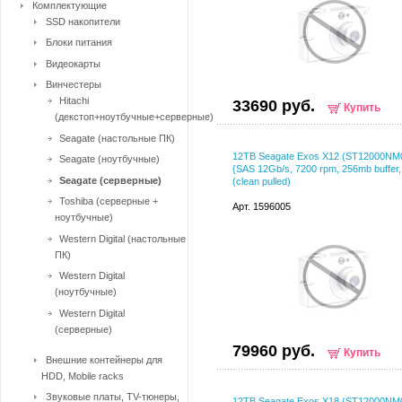
Комплектующие
SSD накопители
Блоки питания
Видеокарты
Винчестеры
Hitachi
33690 руб.
Купить
(декстоп+ноутбучные+серверные)
Seagate (настольные ПК)
12TB Seagate Exos X12 (ST12000NM
Seagate (ноутбучные)
{SAS 12Gb/s, 7200 rpm, 256mb buffer, 
Seagate (серверные)
(clean pulled)
Toshiba (серверные +
Арт. 1596005
ноутбучные)
Western Digital (настольные
ПК)
Western Digital
(ноутбучные)
Western Digital
(серверные)
79960 руб.
Купить
Внешние контейнеры для
HDD, Mobile racks
Звуковые платы, TV-тюнеры,
12TB Seagate Exos X18 (ST12000NM