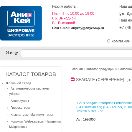
Режим работы:
Наш ад
ул. Д
Пн. - Пт. с 10:00 до 19:00
Cб. Выходной
Наш но
Вс. Выходной
+7 (4
Наш e-mail: anykey@anycomp.ru
О компании
Я ищу
Главная
»
Каталог продукции
»
!Головно
КАТАЛОГ ТОВАРОВ
SEAGATE (СЕРВЕРНЫЕ)
[
ОТ
!Головной Склад
Автоматические системы
уборки
Аксессуары
1.2TB Seagate Enterprise Performanc
(ST1200MM0009) {SAS 12Gb/s, 10 00
Гироскутеры
128 mb buffer, 2.5"
Клавиатуры, Манипуляторы
Арт. 1926958
Колонки, Web-камеры, Наушники,
Микрофоны