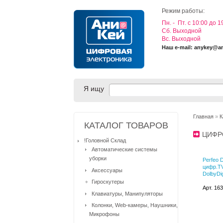
Режим работы:
Пн. - Пт. с 10:00 до 1
Cб. Выходной
Вс. Выходной
Наш e-mail: anykey@a
Я ищу
Главная
»
К
КАТАЛОГ ТОВАРОВ
ЦИФР
!Головной Склад
Автоматические системы
уборки
Perfeo 
цифр.TV
Аксессуары
DolbyDig
Гироскутеры
Арт. 16
Клавиатуры, Манипуляторы
Колонки, Web-камеры, Наушники,
Микрофоны