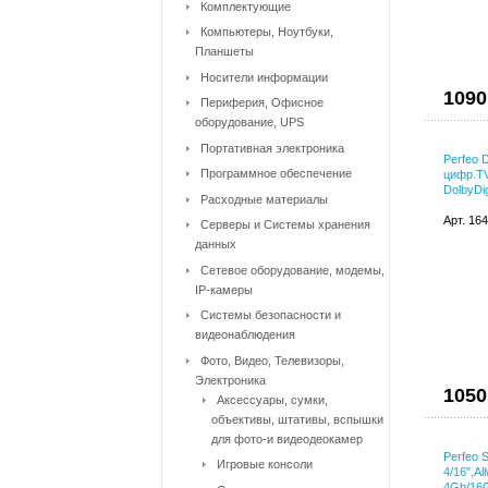
Комплектующие
Компьютеры, Ноутбуки,
Планшеты
Носители информации
1090
Периферия, Офисное
оборудование, UPS
Портативная электроника
Perfeo 
Программное обеспечение
цифр.TV
DolbyDig
Расходные материалы
Арт. 16
Серверы и Системы хранения
данных
Сетевое оборудование, модемы,
IP-камеры
Системы безопасности и
видеонаблюдения
Фото, Видео, Телевизоры,
Электроника
1050
Аксессуары, сумки,
объективы, штативы, вспышки
для фото-и видеодеокамер
Perfeo
Игровые консоли
4/16",Al
4Gb/16G