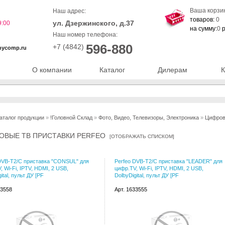
Ваша корзи
Наш адрес:
товаров:
0
ул. Дзержинского, д.37
9:00
на сумму:
0
р
Наш номер телефона:
596-880
+7 (4842)
nycomp.ru
О компании
Каталог
Дилерам
К
аталог продукции
»
!Головной Склад
»
Фото, Видео, Телевизоры, Электроника
»
Цифров
ОВЫЕ ТВ ПРИСТАВКИ PERFEO
[
ОТОБРАЖАТЬ СПИСКОМ
]
DVB-T2/C приставка "CONSUL" для
Perfeo DVB-T2/C приставка "LEADER" для
, Wi-Fi, IPTV, HDMI, 2 USB,
цифр.TV, Wi-Fi, IPTV, HDMI, 2 USB,
ital, пульт ДУ [PF
DolbyDigital, пульт ДУ [PF
33558
Арт. 1633555