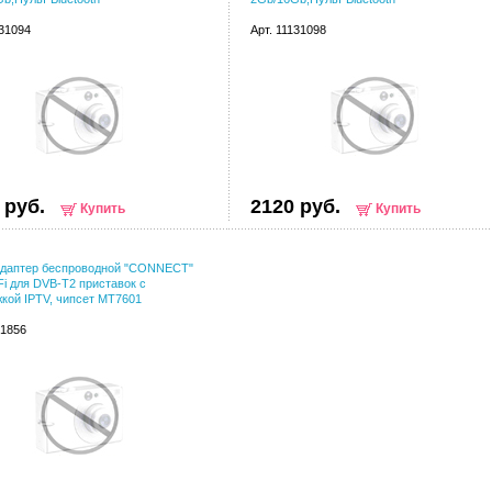
131094
Арт. 11131098
 руб.
2120 руб.
Купить
Купить
 адаптер беспроводной "CONNECT"
i для DVB-T2 приставок с
кой IPTV, чипсет MT7601
31856