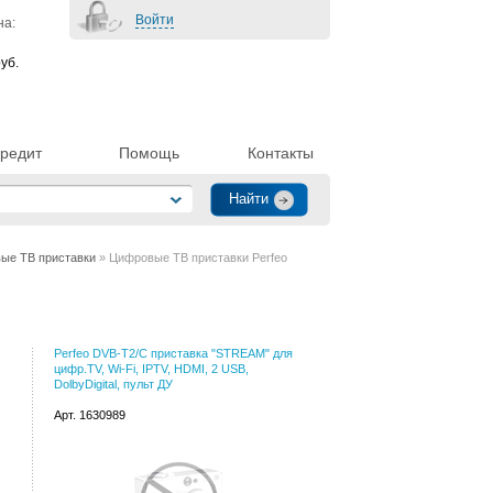
Войти
на:
уб.
редит
Помощь
Контакты
ые ТВ приставки
» Цифровые ТВ приставки Perfeo
Perfeo DVB-T2/C приставка "STREAM" для
цифр.TV, Wi-Fi, IPTV, HDMI, 2 USB,
DolbyDigital, пульт ДУ
Арт. 1630989