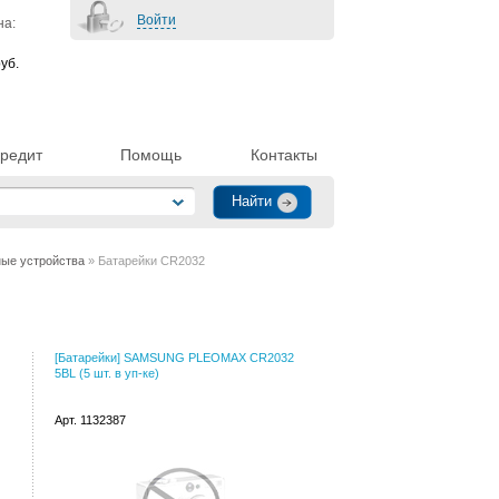
Войти
на:
уб.
редит
Помощь
Контакты
ные устройства
» Батарейки CR2032
[Батарейки] SAMSUNG PLEOMAX CR2032
5BL (5 шт. в уп-ке)
Арт. 1132387