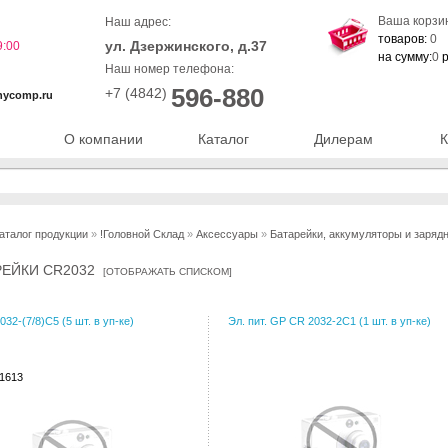
Ваша корзи
Наш адрес:
товаров:
0
ул. Дзержинского, д.37
9:00
на сумму:
0
р
Наш номер телефона:
596-880
+7 (4842)
nycomp.ru
О компании
Каталог
Дилерам
К
аталог продукции
»
!Головной Склад
»
Аксессуары
»
Батарейки, аккумуляторы и заряд
РЕЙКИ CR2032
[
ОТОБРАЖАТЬ СПИСКОМ
]
32-(7/8)C5 (5 шт. в уп-ке)
Эл. пит. GP CR 2032-2C1 (1 шт. в уп-ке)
91613