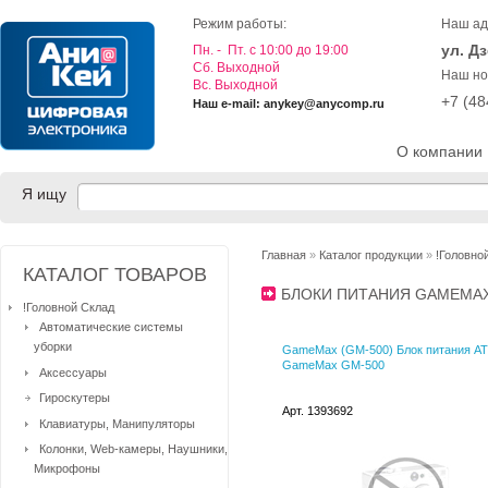
Режим работы:
Наш ад
ул. Д
Пн. - Пт. с 10:00 до 19:00
Cб. Выходной
Наш но
Вс. Выходной
+7 (4
Наш e-mail: anykey@anycomp.ru
О компании
Я ищу
Главная
»
Каталог продукции
»
!Головно
КАТАЛОГ ТОВАРОВ
БЛОКИ ПИТАНИЯ GAMEM
!Головной Склад
Автоматические системы
уборки
GameMax (GM-500) Блок питания A
GameMax GM-500
Аксессуары
Гироскутеры
Арт. 1393692
Клавиатуры, Манипуляторы
Колонки, Web-камеры, Наушники,
Микрофоны