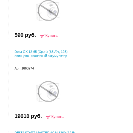
590 руб.
Купить
Delta GX 12-65 (Xpert) (65 А\ч, 12В)
свинцово- кислотный аккумулятор
Арт. 1660274
19610 руб.
Купить
DELTA START MASTER AGM 1260 (12 В/