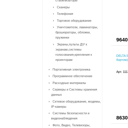
стабилизаторы
Сканеры
Телефония
Торговое оборудование
Уничтожители, ламинаторы,
брошюраторы, обложки,
пружинки
9640
Экраны,пульты Д\У к
экранам,системы
голосования,крепления к
DELTA S
проекторам
бортом)
Портативная электроника
Арт. 11
Программное обеспечение
Расходные материалы
Серверы и Системы хранения
данных
Сетевое оборудование, модемы,
IP-камеры
Системы безопасности и
8630
видеонаблюдения
Фото, Видео, Телевизоры,