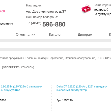
Ваша корзи
Наш адрес:
товаров:
0
ул. Дзержинского, д.37
9:00
на сумму:
0
р
Наш номер телефона:
596-880
+7 (4842)
nycomp.ru
О компании
Каталог
Дилерам
К
аталог продукции
»
!Головной Склад
»
Периферия, Офисное оборудование, UPS
»
UPS
A
[
ОТОБРАЖАТЬ СПИСКОМ
]
T 12-125 M (12V/125Ач) свинцово-
Delta DT 12120 (120 А\ч, 12В) свинцово-
ый аккумулятор
кислотный аккумулятор
95520
Арт. 1458270