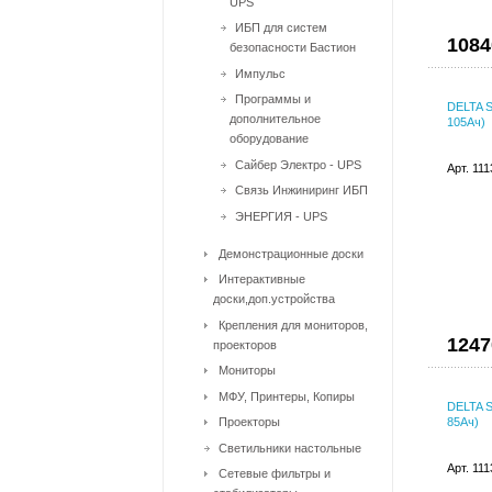
UPS
ИБП для систем
1084
безопасности Бастион
Импульс
Программы и
DELTA 
дополнительное
105Ач)
оборудование
Сайбер Электро - UPS
Арт. 11
Связь Инжиниринг ИБП
ЭНЕРГИЯ - UPS
Демонстрационные доски
Интерактивные
доски,доп.устройства
Крепления для мониторов,
1247
проекторов
Мониторы
МФУ, Принтеры, Копиры
DELTA 
Проекторы
85Ач)
Светильники настольные
Арт. 11
Сетевые фильтры и