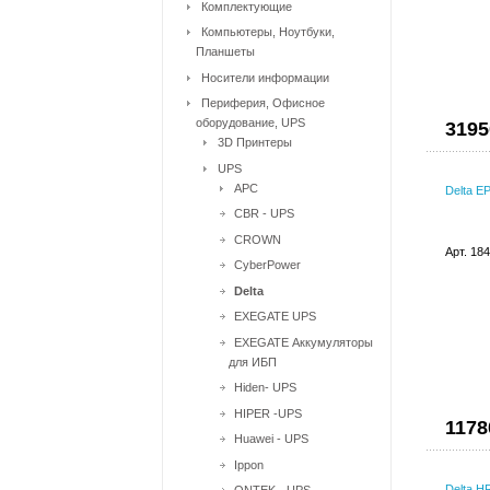
Комплектующие
Компьютеры, Ноутбуки,
Планшеты
Носители информации
Периферия, Офисное
оборудование, UPS
3195
3D Принтеры
UPS
APC
Delta E
CBR - UPS
CROWN
Арт. 18
CyberPower
Delta
EXEGATE UPS
EXEGATE Аккумуляторы
для ИБП
Hiden- UPS
HIPER -UPS
1178
Huawei - UPS
Ippon
Delta H