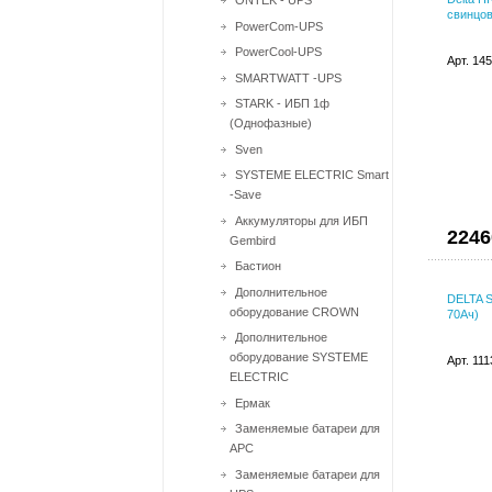
ONTEK - UPS
свинцов
PowerCom-UPS
PowerCool-UPS
Арт. 14
SMARTWATT -UPS
STARK - ИБП 1ф
(Однофазные)
Sven
SYSTEME ELECTRIC Smart
-Save
Аккумуляторы для ИБП
2246
Gembird
Бастион
Дополнительное
DELTA 
оборудование CROWN
70Ач)
Дополнительное
оборудование SYSTEME
Арт. 11
ELECTRIC
Ермак
Заменяемые батареи для
APC
Заменяемые батареи для