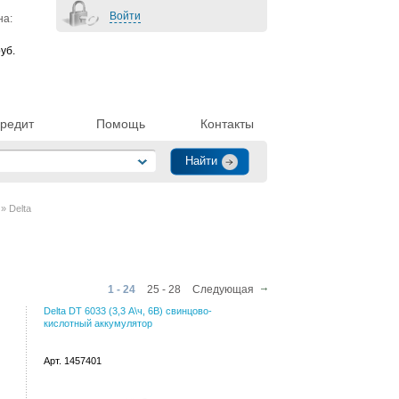
Войти
на:
уб.
редит
Помощь
Контакты
» Delta
1 - 24
25 - 28
Следующая
Delta DT 6033 (3,3 А\ч, 6В) свинцово-
кислотный аккумулятор
Арт. 1457401