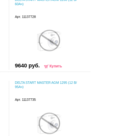
60Ач)
Арт. 11137728
9640 руб.
Купить
DELTA START MASTER AGM 1295 (12 В/
95Ач)
Арт. 11137735