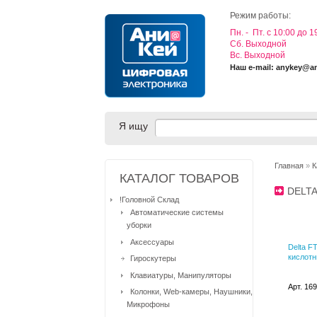
Режим работы:
Пн. - Пт. с 10:00 до 1
Cб. Выходной
Вс. Выходной
Наш e-mail: anykey@a
Я ищу
Главная
»
К
КАТАЛОГ ТОВАРОВ
DELT
!Головной Склад
Автоматические системы
уборки
Аксессуары
Delta F
кислотн
Гироскутеры
Клавиатуры, Манипуляторы
Арт. 16
Колонки, Web-камеры, Наушники,
Микрофоны