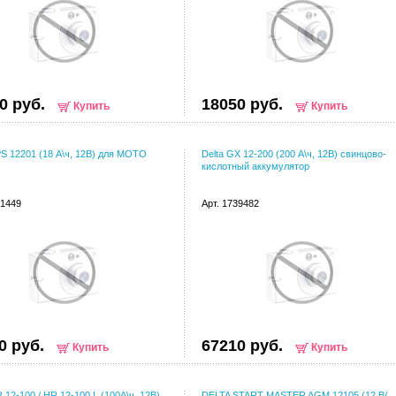
0 руб.
18050 руб.
Купить
Купить
PS 12201 (18 А\ч, 12В) для МОТО
Delta GX 12-200 (200 А\ч, 12В) свинцово-
кислотный аккумулятор
41449
Арт. 1739482
0 руб.
67210 руб.
Купить
Купить
R 12-100 / HR 12-100 L (100А\ч, 12В)
DELTA START MASTER AGM 12105 (12 В/