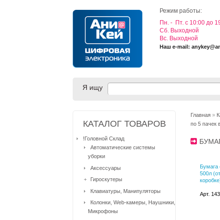
Режим работы:
Пн. - Пт. с 10:00 до 1
Cб. Выходной
Вс. Выходной
Наш e-mail: anykey@a
Я ищу
Главная
»
К
КАТАЛОГ ТОВАРОВ
по 5 пачек 
!Головной Склад
БУМА
Автоматические системы
уборки
Бумага
Аксессуары
500л (о
Гироскутеры
коробке
Клавиатуры, Манипуляторы
Арт. 14
Колонки, Web-камеры, Наушники,
Микрофоны