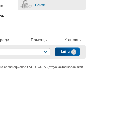
Войти
на:
уб.
редит
Помощь
Контакты
га белая офисная SVETOCOPY (отпускается коробками