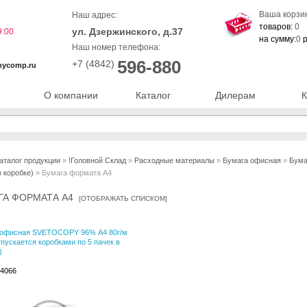
Ваша корзи
Наш адрес:
товаров:
0
ул. Дзержинского, д.37
9:00
на сумму:
0
р
Наш номер телефона:
596-880
+7 (4842)
nycomp.ru
О компании
Каталог
Дилерам
К
аталог продукции
»
!Головной Склад
»
Расходные материалы
»
Бумага офисная
»
Бума
в коробке)
» Бумага формата А4
ГА ФОРМАТА А4
[
ОТОБРАЖАТЬ СПИСКОМ
]
 офисная SVETOCOPY 96% А4 80г/м
тпускается коробками по 5 пачек в
)
34066