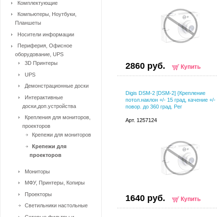
Комплектующие
Компьютеры, Ноутбуки,
Планшеты
Носители информации
Периферия, Офисное
оборудование, UPS
3D Принтеры
2860 руб.
Купить
UPS
Демонстрационные доски
Digis DSM-2 [DSM-2] {Крепление
Интерактивные
потол.наклон +/- 15 град, качение +/- 
доски,доп.устройства
повор. до 360 град. Рег
Крепления для мониторов,
Арт. 1257124
проекторов
Крепежи для мониторов
Крепежи для
проекторов
Мониторы
МФУ, Принтеры, Копиры
Проекторы
1640 руб.
Купить
Светильники настольные
Сетевые фильтры и