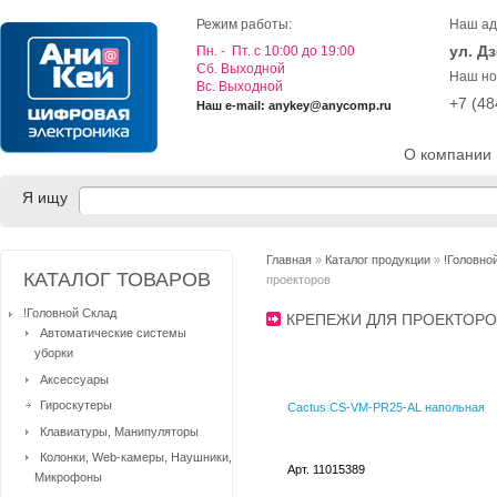
Режим работы:
Наш ад
ул. Д
Пн. - Пт. с 10:00 до 19:00
Cб. Выходной
Наш но
Вс. Выходной
+7 (4
Наш e-mail: anykey@anycomp.ru
О компании
Я ищу
Главная
»
Каталог продукции
»
!Головно
КАТАЛОГ ТОВАРОВ
проекторов
!Головной Склад
КРЕПЕЖИ ДЛЯ ПРОЕКТОР
Автоматические системы
уборки
Аксессуары
Гироскутеры
Cactus CS-VM-PR25-AL напольная
Клавиатуры, Манипуляторы
Колонки, Web-камеры, Наушники,
Арт. 11015389
Микрофоны