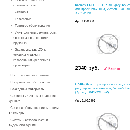
Kromax PROJECTOR-300 grey, Кр. ст
стабилизаторы
для проек. max 10 кг, 2 ст св., нак. 30
Сканеры
360°, от по
Телефония
Арт. 1458360
Торговое оборудование
Уничтожители, ламинаторы,
брошюраторы, обложки,
пружинки
Экраны,пульты Д\У к
экранам,системы
голосования,крепления к
проекторам
2340 руб.
Купить
Портативная электроника
Программное обеспечение
ONKRON моторизированное подстол
регулировкой по высоте, белое WD
Расходные материалы
(Артикул WDF221E-W)
Серверы и Системы хранения
Арт. 11020387
данных
Сетевое оборудование, модемы,
IP-камеры
Системы безопасности и
видеонаблюдения