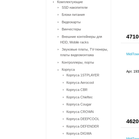
Комплектующие
SSD накопители
Блоки питания
Видеокарты
Винчестеры
4710
Внешние контейнеры для
HDD, Mobile racks
Звуковые платы, TV-тюнеры,
MidiTow
платы видеомонтажа
Контроллеры, порты
Корпуса
Арт. 19
Корпуса 1STPLAYER
Корпуса Aerocool
Корпуса CBR
Корпуса Chieftec
Корпуса Cougar
Корпуса CROWN
Корпуса DEEPCOOL
4620
Корпуса DEFENDER
Корпуса DIGMA
MidiTow