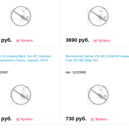
 руб.
3690 руб.
Купить
Купить
Z1 Iceberg Black, без БП, боковое
Вентилятор Zalman ZM-AF120 ARGB черн
акаленное стекло), черный, mATX
4-pin 29.7dB 160gr Ret
015907
Арт. 11033998
 руб.
730 руб.
Купить
Купить