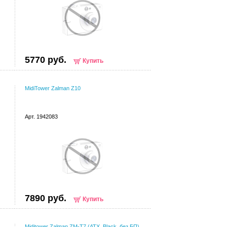
5770 руб.
Купить
MidiTower Zalman Z10
Арт. 1942083
7890 руб.
Купить
Miditower Zalman ZM-T7 (ATX, Black, без БП)