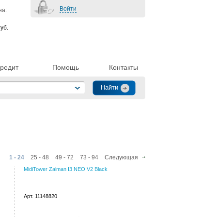
Войти
на:
уб.
редит
Помощь
Контакты
1 - 24
25 - 48
49 - 72
73 - 94
Следующая
MidiTower Zalman I3 NEO V2 Black
Арт. 11148820