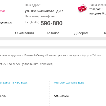
Ваша корзи
Наш адрес:
товаров:
0
ул. Дзержинского, д.37
9:00
на сумму:
0
р
Наш номер телефона:
596-880
+7 (4842)
nycomp.ru
О компании
Каталог
Дилерам
К
аталог продукции
»
!Головной Склад
»
Комплектующие
»
Корпуса
» Корпуса Zalman
УСА ZALMAN
[
ОТОБРАЖАТЬ СПИСКОМ
]
er Zalman I3 NEO Black
MidiTower Zalman i3 Edge
65736
Арт. 1595253