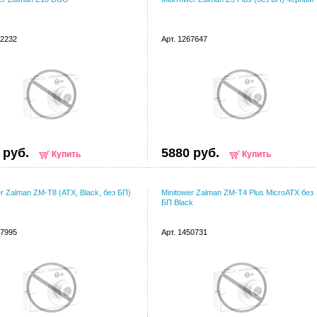
62232
Арт. 1267647
 руб.
5880 руб.
Купить
Купить
er Zalman ZM-T8 (ATX, Black, без БП)
Minitower Zalman ZM-T4 Plus MicroATX без
БП Black
67995
Арт. 1450731