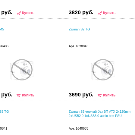
 руб.
3820 руб.
Купить
Купить
 M5
Zalman S2 TG
126406
Арт. 1830843
 руб.
3690 руб.
Купить
Купить
 S3 TG
Zalman S3 черный без БП ATX 2x120mm
2xUSB2.0 1xUSB3.0 audio bott PSU
30841
Арт. 1640633