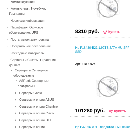
Комплектующие
Компьютеры, Ноутбуки,
Планшеты
Носители информации
Периферия, Офисное
8310 руб.
Купить
оборудование, UPS
Портативная электроника
Программное обеспечение
Hp P18436-B21 1.92TB SATA MU SFF
SSD
Расходные материалы
Серверы и Системы хранения
Арт. 11002924
данных
Серверы и Серверное
оборудование
ASRock Серверные
платформы
Серверы Gooxi
Серверы и опции ASUS
Серверы и опции Chenbro
101280 руб.
Купить
Серверы и опции Cisco
Серверы и опции DELL
Серверы и опции
Hp P37066-001 Твердотельный нако