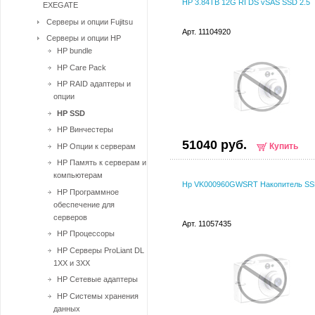
HP 3.84TB 12G RI DS vSAS SSD 2.5
EXEGATE
Серверы и опции Fujitsu
Арт. 11104920
Серверы и опции HP
HP bundle
HP Care Pack
HP RAID адаптеры и
опции
HP SSD
HP Винчестеры
51040 руб.
Купить
HP Опции к серверам
HP Память к серверам и
компьютерам
Hp VK000960GWSRT Накопитель S
HP Программное
обеспечение для
серверов
Арт. 11057435
HP Процессоры
HP Серверы ProLiant DL
1XX и 3XX
HP Сетевые адаптеры
HP Системы хранения
данных