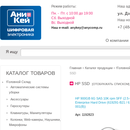
Режим работы:
Наш ад
ул. Д
Пн. - Пт. с 10:00 до 19:00
Cб. Выходной
Наш но
Вс. Выходной
+7 (4
Наш e-mail: anykey@anycomp.ru
О компании
Я ищу
Главная
»
Каталог продукции
»
!Головно
КАТАЛОГ ТОВАРОВ
SSD
!Головной Склад
HP SSD
[
ОТОБРАЖАТЬ СПИСКОМ
]
Автоматические системы
уборки
HP 900GB 6G SAS 10K rpm SFF (2.5-
Аксессуары
Enterprise Hard Drive (619291-B21 / 
Гироскутеры
001(B))
Клавиатуры, Манипуляторы
Арт. 1192823
Колонки, Web-камеры, Наушники,
Микрофоны