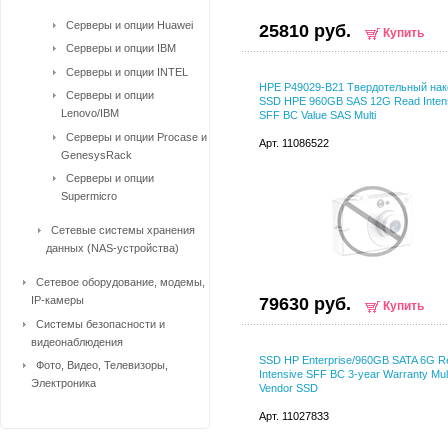
Серверы и опции Huawei
25810 руб.
Купить
Серверы и опции IBM
Серверы и опции INTEL
HPE P49029-B21 Твердотельный нак
Серверы и опции
SSD HPE 960GB SAS 12G Read Inten
Lenovo/IBM
SFF BC Value SAS Multi
Серверы и опции Procase и
Арт. 11086522
GenesysRack
Серверы и опции
Supermicro
Сетевые системы хранения
данных (NAS-устройства)
Сетевое оборудование, модемы,
IP-камеры
79630 руб.
Купить
Системы безопасности и
видеонаблюдения
SSD HP Enterprise/960GB SATA 6G R
Фото, Видео, Телевизоры,
Intensive SFF BC 3-year Warranty Mult
Электроника
Vendor SSD
Арт. 11027833