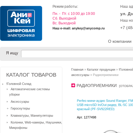
Режим работы:
Наш ад
ул. Д
Пн. - Пт. с 10:00 до 19:00
Cб. Выходной
Наш но
Вс. Выходной
+7 (4
Наш e-mail: anykey@anycomp.ru
О компании
Я ищу
Главная
»
Каталог продукции
»
!Головно
КАТАЛОГ ТОВАРОВ
аксессуары
» Радиоприемники
!Головной Склад
РАДИОПРИЕМНИКИ
[
ОТОБРА
Автоматические системы
уборки
Perfeo мини-аудио Sound Ranger, F
Аксессуары
USB microSD In/Out ридер, BL-5C 1
Гироскутеры
красный (PF-SV922RED)
Клавиатуры, Манипуляторы
Арт. 1277498
Колонки, Web-камеры, Наушники,
Микрофоны