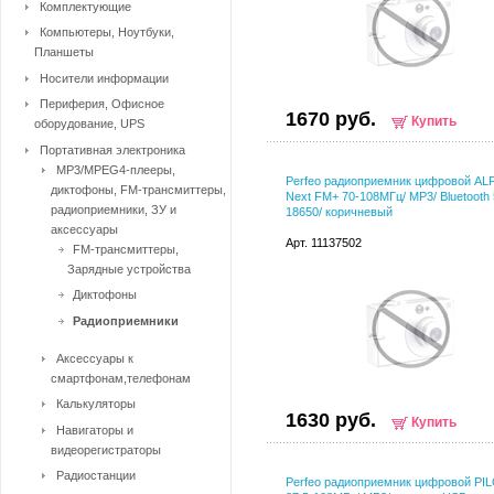
Комплектующие
Компьютеры, Ноутбуки,
Планшеты
Носители информации
Периферия, Офисное
1670 руб.
Купить
оборудование, UPS
Портативная электроника
MP3/MPEG4-плееры,
Perfeo радиоприемник цифровой AL
диктофоны, FM-трансмиттеры,
Next FM+ 70-108МГц/ MP3/ Bluetooth 
радиоприемники, ЗУ и
18650/ коричневый
аксессуары
Арт. 11137502
FM-трансмиттеры,
Зарядные устройства
Диктофоны
Радиоприемники
Аксессуары к
смартфонам,телефонам
Калькуляторы
1630 руб.
Купить
Навигаторы и
видеорегистраторы
Радиостанции
Perfeo радиоприемник цифровой PI