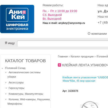
Режим работы:
Наш ад
ул. Д
Пн. - Пт. с 10:00 до 19:00
Cб. Выходной
Наш но
Вс. Выходной
+7 (4
Наш e-mail: anykey@anycomp.ru
О компании
Я ищу
Главная
»
Каталог продукции
»
!Головно
КАТАЛОГ ТОВАРОВ
КЛЕЙКАЯ ЛЕНТА УПАКОВ
!Головной Склад
Автоматические системы
уборки
Клейкая лента упаковочная "UNIBOB
48мм*66м, 45 мкр красная
Аксессуары
Гироскутеры
Арт. 1636978
Клавиатуры, Манипуляторы
Колонки, Web-камеры, Наушники,
Микрофоны