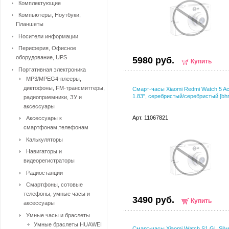
Комплектующие
Компьютеры, Ноутбуки,
Планшеты
Носители информации
Периферия, Офисное
оборудование, UPS
5980 руб.
Купить
Портативная электроника
MP3/MPEG4-плееры,
диктофоны, FM-трансмиттеры,
Смарт-часы Xiaomi Redmi Watch 5 Act
1.83", серебристый/серебристый [bhr
радиоприемники, ЗУ и
аксессуары
Арт. 11067821
Аксессуары к
смартфонам,телефонам
Калькуляторы
Навигаторы и
видеорегистраторы
Радиостанции
Смартфоны, сотовые
телефоны, умные часы и
3490 руб.
Купить
аксессуары
Умные часы и браслеты
Умные браслеты HUAWEI
Смарт-часы Xiaomi Watch S1 GL Silv