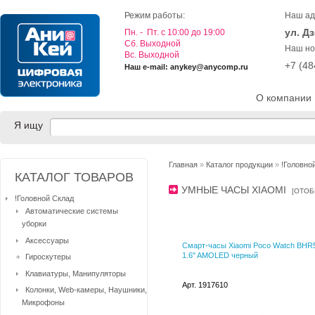
Режим работы:
Наш ад
ул. Д
Пн. - Пт. с 10:00 до 19:00
Cб. Выходной
Наш но
Вс. Выходной
+7 (4
Наш e-mail: anykey@anycomp.ru
О компании
Я ищу
Главная
»
Каталог продукции
»
!Головно
КАТАЛОГ ТОВАРОВ
УМНЫЕ ЧАСЫ XIAOMI
[
ОТОБ
!Головной Склад
Автоматические системы
уборки
Аксессуары
Смарт-часы Xiaomi Poco Watch BH
1.6" AMOLED черный
Гироскутеры
Клавиатуры, Манипуляторы
Арт. 1917610
Колонки, Web-камеры, Наушники,
Микрофоны