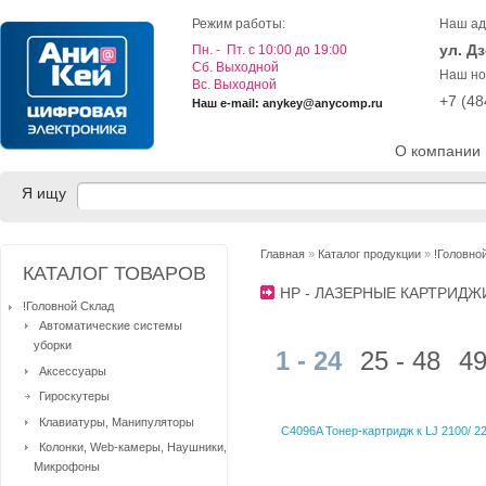
Режим работы:
Наш ад
ул. Д
Пн. - Пт. с 10:00 до 19:00
Cб. Выходной
Наш но
Вс. Выходной
+7 (4
Наш e-mail: anykey@anycomp.ru
О компании
Я ищу
Главная
»
Каталог продукции
»
!Головно
КАТАЛОГ ТОВАРОВ
HP - ЛАЗЕРНЫЕ КАРТРИДЖ
!Головной Склад
Автоматические системы
уборки
1 - 24
25 - 48
49
Аксессуары
Гироскутеры
Клавиатуры, Манипуляторы
C4096A Тонер-картридж к LJ 2100/ 2
Колонки, Web-камеры, Наушники,
Микрофоны