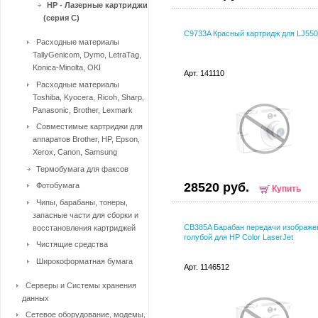
HP - Лазерные картриджи
(серия С)
C9733A Красный картридж для LJ55
Расходные материалы
TallyGenicom, Dymo, LetraTag,
Konica-Minolta, OKI
Арт. 141110
Расходные материалы
Toshiba, Kyocera, Ricoh, Sharp,
Panasonic, Brother, Lexmark
Совместимые картриджи для
аппаратов Brother, HP, Epson,
Xerox, Canon, Samsung
Термобумага для факсов
28520 руб.
Фотобумага
Купить
Чипы, барабаны, тонеры,
запасные части для сборки и
CB385A Барабан передачи изображе
восстановления картриджей
голубой для HP Color LaserJet
Чистящие средства
Широкоформатная бумага
Арт. 1146512
Серверы и Системы хранения
данных
Сетевое оборудование, модемы,