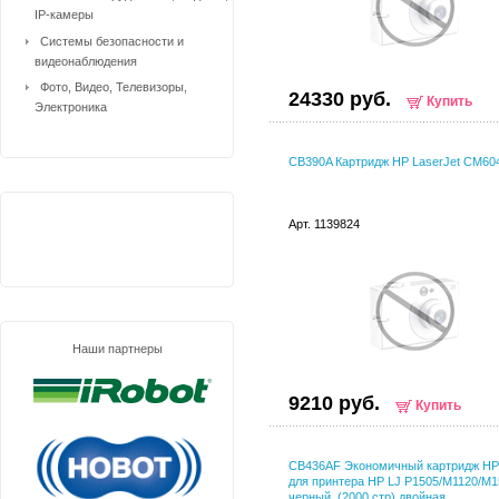
IP-камеры
Системы безопасности и
видеонаблюдения
Фото, Видео, Телевизоры,
24330 руб.
Купить
Электроника
CB390A Картридж НР LaserJet CM60
Арт. 1139824
Наши партнеры
9210 руб.
Купить
CB436AF Экономичный картридж HP
для принтера HP LJ P1505/M1120/M1
черный, (2000 стр) двойная