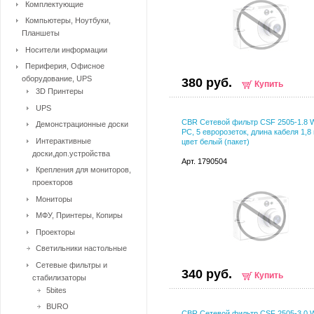
Комплектующие
Компьютеры, Ноутбуки,
Планшеты
Носители информации
Периферия, Офисное
оборудование, UPS
380 руб.
Купить
3D Принтеры
UPS
CBR Сетевой фильтр CSF 2505-1.8 W
Демонстрационные доски
PC, 5 евророзеток, длина кабеля 1,8
Интерактивные
цвет белый (пакет)
доски,доп.устройства
Арт. 1790504
Крепления для мониторов,
проекторов
Мониторы
МФУ, Принтеры, Копиры
Проекторы
Светильники настольные
Сетевые фильтры и
340 руб.
Купить
стабилизаторы
5bites
BURO
CBR Сетевой фильтр CSF 2505-3.0 W