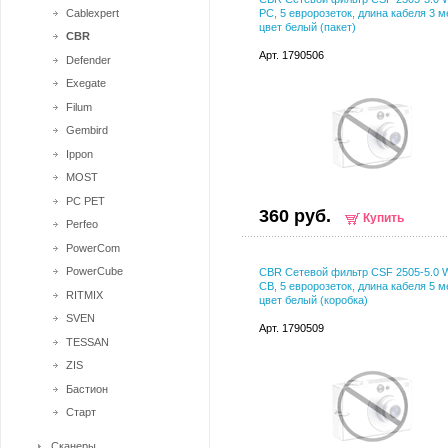
Cablexpert
PC, 5 евророзеток, длина кабеля 3 м
цвет белый (пакет)
CBR
Арт. 1790506
Defender
Exegate
Filum
Gembird
Ippon
MOST
PC PET
360 руб.
Купить
Perfeo
PowerCom
PowerCube
CBR Сетевой фильтр CSF 2505-5.0 W
CB, 5 евророзеток, длина кабеля 5 м
RITMIX
цвет белый (коробка)
SVEN
Арт. 1790509
TESSAN
ZIS
Бастион
Старт
Сканеры