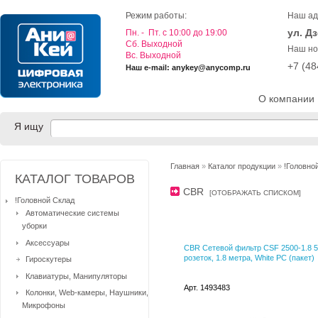
Режим работы:
Наш ад
ул. Д
Пн. - Пт. с 10:00 до 19:00
Cб. Выходной
Наш но
Вс. Выходной
+7 (4
Наш e-mail: anykey@anycomp.ru
О компании
Я ищу
Главная
»
Каталог продукции
»
!Головно
КАТАЛОГ ТОВАРОВ
CBR
[
ОТОБРАЖАТЬ СПИСКОМ
]
!Головной Склад
Автоматические системы
уборки
Аксессуары
CBR Сетевой фильтр CSF 2500-1.8 5
розеток, 1.8 метра, White PC (пакет)
Гироскутеры
Клавиатуры, Манипуляторы
Арт. 1493483
Колонки, Web-камеры, Наушники,
Микрофоны