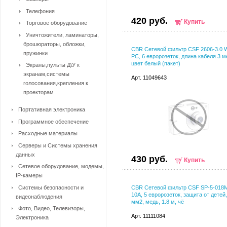
Телефония
420 руб.
Купить
Торговое оборудование
Уничтожители, ламинаторы,
брошюраторы, обложки,
CBR Сетевой фильтр CSF 2606-3.0 W
пружинки
PC, 6 евророзеток, длина кабеля 3 м
цвет белый (пакет)
Экраны,пульты Д\У к
экранам,системы
Арт. 11049643
голосования,крепления к
проекторам
Портативная электроника
Программное обеспечение
Расходные материалы
Серверы и Системы хранения
данных
430 руб.
Купить
Сетевое оборудование, модемы,
IP-камеры
Системы безопасности и
CBR Сетевой фильтр CSF SP-5-018M
10A, 5 евророзеток, защита от детей,
видеонаблюдения
мм2, медь, 1.8 м, чё
Фото, Видео, Телевизоры,
Арт. 11111084
Электроника