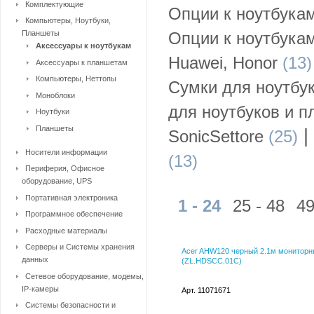
Комплектующие
Опции к ноутбука
Компьютеры, Ноутбуки,
Планшеты
Опции к ноутбукам
Аксессуары к ноутбукам
Huawei, Honor
(13)
Аксессуары к планшетам
Компьютеры, Неттопы
Сумки для ноутбу
Моноблоки
для ноутбуков и 
Ноутбуки
Планшеты
|
SonicSettore
(25)
Носители информации
(13)
Периферия, Офисное
оборудование, UPS
Портативная электроника
1 - 24
25 - 48
49
Программное обеспечение
Расходные материалы
Серверы и Системы хранения
Acer AHW120 черный 2.1м монитор
данных
(ZL.HDSCC.01C)
Сетевое оборудование, модемы,
IP-камеры
Арт. 11071671
Системы безопасности и