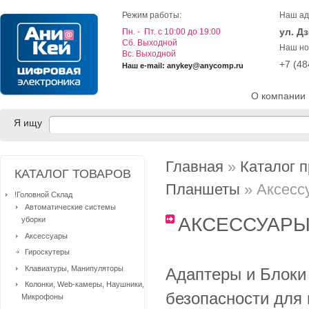
Режим работы:
Наш ад
ул. Д
Пн. - Пт. с 10:00 до 19:00
Cб. Выходной
Наш но
Вс. Выходной
+7 (4
Наш e-mail: anykey@anycomp.ru
О компании
Я ищу
Главная
»
Каталог 
КАТАЛОГ ТОВАРОВ
Планшеты
» Аксесс
!Головной Склад
Автоматические системы
АКСЕССУАРЫ
уборки
Аксессуары
Гироскутеры
Клавиатуры, Манипуляторы
Адаптеры и Блоки
Колонки, Web-камеры, Наушники,
безопасности для 
Микрофоны