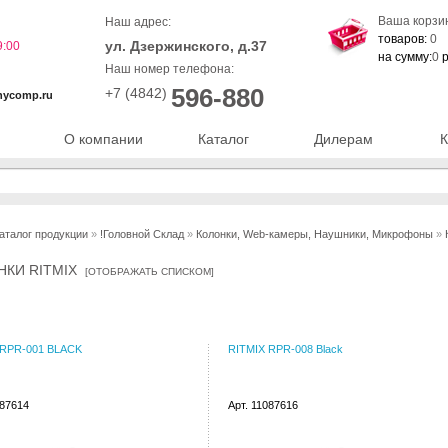
Ваша корзи
Наш адрес:
товаров:
0
ул. Дзержинского, д.37
9:00
на сумму:
0
р
Наш номер телефона:
596-880
+7 (4842)
nycomp.ru
О компании
Каталог
Дилерам
К
аталог продукции
»
!Головной Склад
»
Колонки, Web-камеры, Наушники, Микрофоны
»
НКИ RITMIX
[
ОТОБРАЖАТЬ СПИСКОМ
]
 RPR-001 BLACK
RITMIX RPR-008 Black
087614
Арт. 11087616