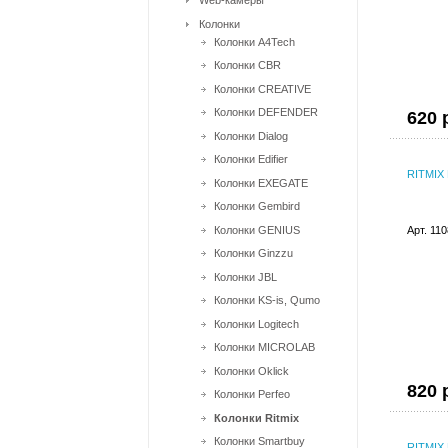
Web-камеры
Колонки
Колонки A4Tech
Колонки CBR
Колонки CREATIVE
Колонки DEFENDER
620 
Колонки Dialog
Колонки Edifier
RITMIX
Колонки EXEGATE
Колонки Gembird
Колонки GENIUS
Арт. 11
Колонки Ginzzu
Колонки JBL
Колонки KS-is, Qumo
Колонки Logitech
Колонки MICROLAB
Колонки Oklick
820 
Колонки Perfeo
Колонки Ritmix
Колонки Smartbuy
RITMIX