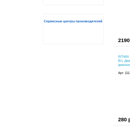
Сервисные центры производителей
2190
RITMIX 
Вт), Ди
диапазо
Арт. 11
280 