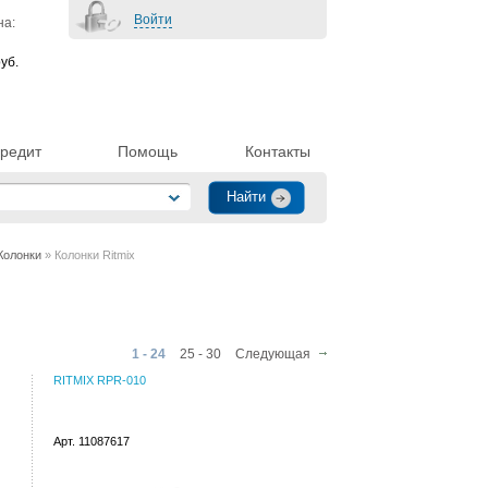
Войти
на:
уб.
редит
Помощь
Контакты
Колонки
» Колонки Ritmix
1 - 24
25 - 30
Следующая
RITMIX RPR-010
Арт. 11087617