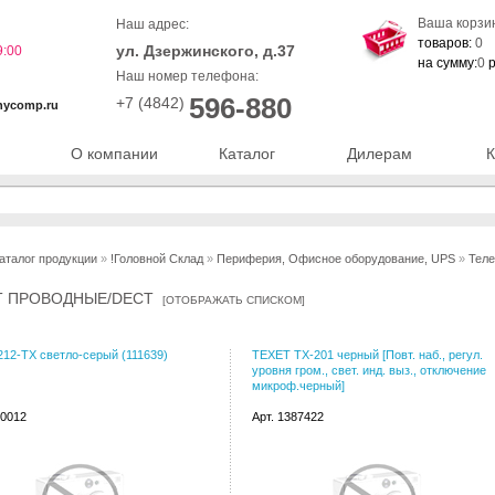
Ваша корзи
Наш адрес:
товаров:
0
ул. Дзержинского, д.37
9:00
на сумму:
0
р
Наш номер телефона:
596-880
+7 (4842)
nycomp.ru
О компании
Каталог
Дилерам
К
аталог продукции
»
!Головной Склад
»
Периферия, Офисное оборудование, UPS
»
Тел
T ПРОВОДНЫЕ/DECT
[
ОТОБРАЖАТЬ СПИСКОМ
]
12-ТХ светло-серый (111639)
TEXET TX-201 черный [Повт. наб., регул.
уровня гром., свет. инд. выз., отключение
микроф.черный]
70012
Арт. 1387422