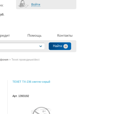
Войти
на:
уб.
редит
Помощь
Контакты
ефония
» Texet проводные/dect
TEXET TX-236 светло-серый
Арт. 1393192