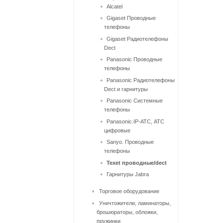
Alcatel
Gigaset Проводные
телефоны
Gigaset Радиотелефоны
Dect
Panasonic Проводные
телефоны
Panasonic Радиотелефоны
Dect и гарнитуры
Panasonic Системные
телефоны
Panasonic.IP-АТС, АТС
цифровые
Sanyo. Проводные
телефоны
Texet проводные/dect
Гарнитуры Jabra
Торговое оборудование
Уничтожители, ламинаторы,
брошюраторы, обложки,
пружинки