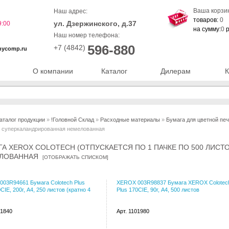
Ваша корзи
Наш адрес:
товаров:
0
ул. Дзержинского, д.37
9:00
на сумму:
0
р
Наш номер телефона:
596-880
+7 (4842)
nycomp.ru
О компании
Каталог
Дилерам
К
аталог продукции
»
!Головной Склад
»
Расходные материалы
»
Бумага для цветной пе
) суперкаландрированная немелованная
ГА XEROX COLOTECH (ОТПУСКАЕТСЯ ПО 1 ПАЧКЕ ПО 500 ЛИС
ЛОВАННАЯ
[
ОТОБРАЖАТЬ СПИСКОМ
]
03R94661 Бумага Colotech Plus
XEROX 003R98837 Бумага XEROX Colotec
CIE, 200г, A4, 250 листов (кратно 4
Plus 170CIE, 90г, A4, 500 листов
91840
Арт. 1101980