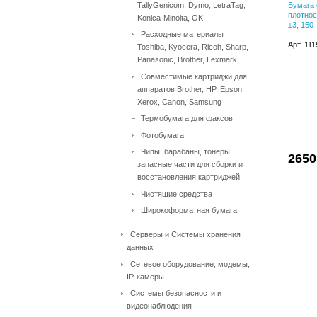
TallyGenicom, Dymo, LetraTag,
Бумага 
плотнос
Konica-Minolta, OKI
±3, 150 
Расходные материалы
Арт. 11
Toshiba, Kyocera, Ricoh, Sharp,
Panasonic, Brother, Lexmark
Совместимые картриджи для
аппаратов Brother, HP, Epson,
Xerox, Canon, Samsung
Термобумага для факсов
Фотобумага
Чипы, барабаны, тонеры,
2650
запасные части для сборки и
восстановления картриджей
Чистящие средства
Широкоформатная бумага
Серверы и Системы хранения
данных
Сетевое оборудование, модемы,
IP-камеры
Системы безопасности и
видеонаблюдения