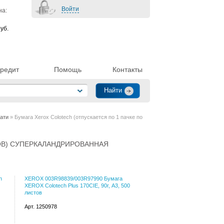
Войти
на:
уб.
редит
Помощь
Контакты
чати
» Бумага Xerox Colotech (отпускается по 1 пачке по
ТОВ) СУПЕРКАЛАНДРИРОВАННАЯ
h
XEROX 003R98839/003R97990 Бумага
XEROX Colotech Plus 170CIE, 90г, A3, 500
листов
Арт. 1250978