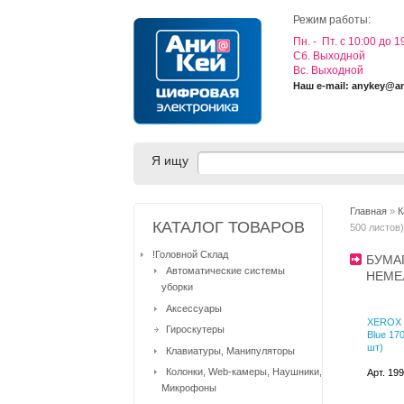
Режим работы:
Пн. - Пт. с 10:00 до 1
Cб. Выходной
Вс. Выходной
Наш e-mail: anykey@a
Я ищу
Главная
»
К
КАТАЛОГ ТОВАРОВ
500 листов
!Головной Склад
БУМА
Автоматические системы
НЕМЕ
уборки
Аксессуары
XEROX 0
Гироскутеры
Blue 170
шт)
Клавиатуры, Манипуляторы
Колонки, Web-камеры, Наушники,
Арт. 19
Микрофоны