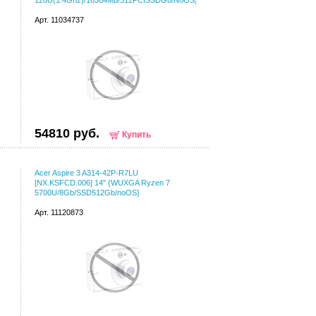
120U(1.4Ghz)/16384Mb/512PCISSDGb/NoOS}
Арт. 11034737
54810 руб.
Купить
Acer Aspire 3 A314-42P-R7LU
[NX.KSFCD.006] 14" {WUXGA Ryzen 7
5700U/8Gb/SSD512Gb/noOS}
Арт. 11120873