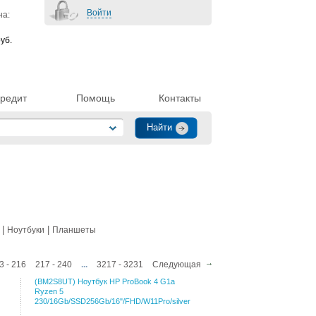
Войти
на:
уб.
редит
Помощь
Контакты
|
|
Ноутбуки
Планшеты
3 - 216
217 - 240
...
3217 - 3231
Следующая
(BM2S8UT) Ноутбук HP ProBook 4 G1a
Ryzen 5
230/16Gb/SSD256Gb/16"/FHD/W11Pro/silver