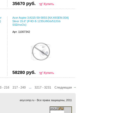
35670 руб.
Купить
er
Acer Aspire 3 A315-59-58SS [NX.K6SEM.00A]
}
Silver 15.6" {FHD i5 1235U/8Gb/512Gb
SSD/noOs}
Арт. 11007342
58280 руб.
Купить
3 - 216
217 - 240
...
3217 - 3231
Следующая
anycomp.ru - Все права защищены, 2011