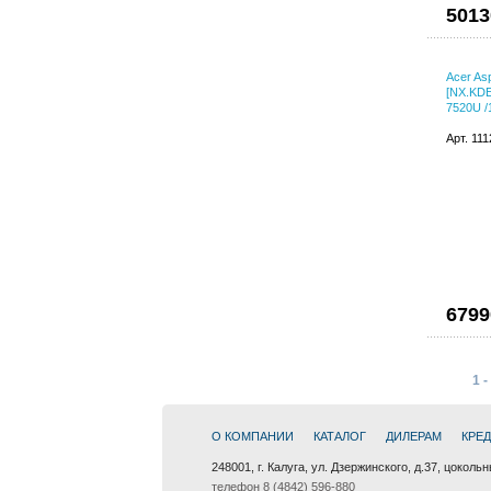
5013
Acer As
[NX.KDE
7520U 
Арт. 11
6799
1 -
О КОМПАНИИ
КАТАЛОГ
ДИЛЕРАМ
КРЕ
248001, г. Калуга, ул. Дзержинского, д.37, цоколь
телефон 8 (4842) 596-880