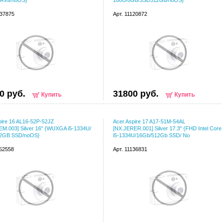
 int/noOS}
100U/8Gb/SSD512Gb/noOS}
037875
Арт. 11120872
0 руб.
31800 руб.
Купить
Купить
pire 16 AL16-52P-52JZ
Acer Aspire 17 A17-51M-54AL
EM.003] Silver 16" {WUXGA i5-1334U/
[NX.JERER.001] Silver 17.3" {FHD Intel Core
12GB SSD/noOS}
i5-1334U/16Gb/512Gb SSD/ No
152558
Арт. 11136831