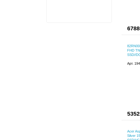
6788
82RN008
FHD TN
SSD//D
Арт. 19
5352
Acer As
Silver 