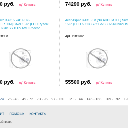
0 руб.
74290 руб.
Купить
Купить
pire 3 A315-24P-R6N2
Acer Aspire 3 A315-58 [NX.ADDEM.00E] Silv
ER.00M] Silver 15.6" {FHD Ryzen 5
15.6" {FHD i5 1135G7/8Gb/SSD256Gb/noOS
/16Gb/ SSD1Tb/ AMD Radeon
128908
Арт. 1989702
0 руб.
55500 руб.
Купить
Купить
 24
25 - 48
49 - 72
73 - 96
97 - 120
121 - 144
145 - 168
169 - 192
19
ДИТ
ПОМОЩЬ
КОНТАКТЫ
ный этаж.