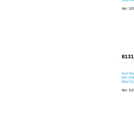
SSD/VGA
Арт. 11
8131
Acer As
[NX.J23
8Gb/ 5
Арт. 11