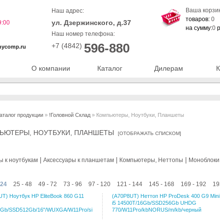
Ваша корзи
Наш адрес:
товаров:
0
ул. Дзержинского, д.37
9:00
на сумму:
0
р
Наш номер телефона:
596-880
+7 (4842)
nycomp.ru
О компании
Каталог
Дилерам
К
аталог продукции
»
!Головной Склад
» Компьютеры, Ноутбуки, Планшеты
ЬЮТЕРЫ, НОУТБУКИ, ПЛАНШЕТЫ
[
ОТОБРАЖАТЬ СПИСКОМ
]
|
|
|
ы к ноутбукам
Аксессуары к планшетам
Компьютеры, Неттопы
Моноблоки
 24
25 - 48
49 - 72
73 - 96
97 - 120
121 - 144
145 - 168
169 - 192
19
T) Ноутбук HP EliteBook 860 G11
(A70P8UT) Неттоп HP ProDesk 400 G9 Mini
i5 14500T/16Gb/SSD256Gb UHDG
6Gb/SSD512Gb/16"/WUXGA/W11Pro/silver
770/W11Pro/kbNORUS/m/kb/черный