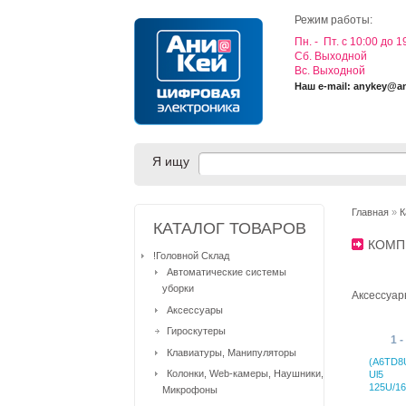
Режим работы:
Пн. - Пт. с 10:00 до 1
Cб. Выходной
Вс. Выходной
Наш e-mail: anykey@a
Я ищу
Главная
»
К
КАТАЛОГ ТОВАРОВ
КОМП
!Головной Склад
Автоматические системы
уборки
Аксессуар
Аксессуары
Гироскутеры
1 -
Клавиатуры, Манипуляторы
(A6TD8U
Колонки, Web-камеры, Наушники,
Ul5
125U/1
Микрофоны