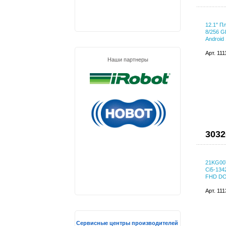
12.1" П
8/256 G
Android
Арт. 11
Наши партнеры
3032
21KG00
Ci5-134
FHD D
Арт. 11
Сервисные центры производителей