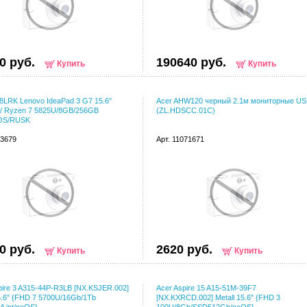
0 руб.
190640 руб.
Купить
Купить
LRK Lenovo IdeaPad 3 G7 15.6"
Acer AHW120 черный 2.1м мониторные U
/ Ryzen 7 5825U/8GB/256GB
(ZL.HDSCC.01C)
OS/RUSK
43679
Арт. 11071671
0 руб.
2620 руб.
Купить
Купить
pire 3 A315-44P-R3LB [NX.KSJER.002]
Acer Aspire 15 A15-51M-39F7
15.6" {FHD 7 5700U/16Gb/1Tb
[NX.KXRCD.002] Metall 15.6" {FHD 3