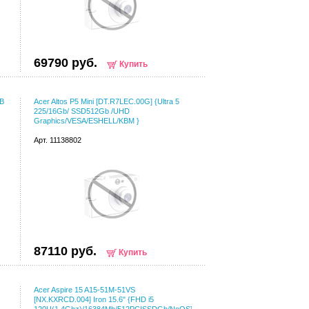
69790 руб.
Купить
SB
Acer Altos P5 Mini [DT.R7LEC.00G] {Ultra 5
225/16Gb/ SSD512Gb /UHD
Graphics/VESA/ESHELL/KBM }
Арт. 11138802
87110 руб.
Купить
Acer Aspire 15 A15-51M-51VS
[NX.KXRCD.004] Iron 15.6" {FHD i5