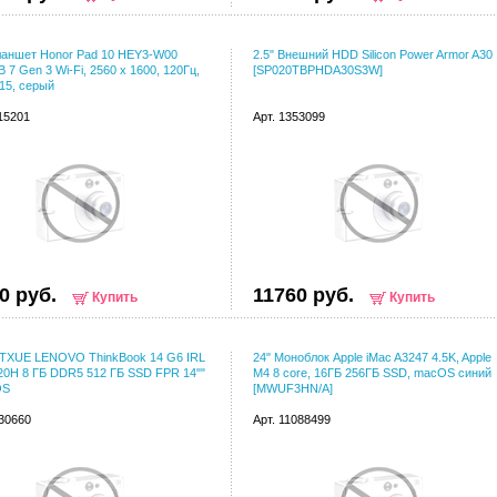
ланшет Honor Pad 10 HEY3-W00
2.5" Внешний HDD Silicon Power Armor A30
B 7 Gen 3 Wi-Fi, 2560 x 1600, 120Гц,
[SP020TBPHDA30S3W]
 15, серый
115201
Арт. 1353099
0 руб.
11760 руб.
Купить
Купить
TXUE LENOVO ThinkBook 14 G6 IRL
24" Моноблок Apple iMac A3247 4.5K, Apple
20H 8 ГБ DDR5 512 ГБ SSD FPR 14""
M4 8 core, 16ГБ 256ГБ SSD, macOS синий
OS
[MWUF3HN/A]
130660
Арт. 11088499