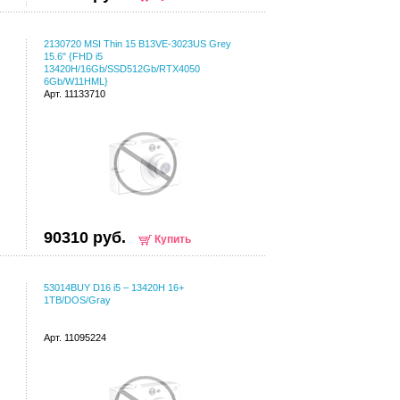
2130720 MSI Thin 15 B13VE-3023US Grey
15.6" {FHD i5
13420H/16Gb/SSD512Gb/RTX4050
6Gb/W11HML}
Арт. 11133710
90310 руб.
Купить
53014BUY D16 i5 – 13420H 16+
1TB/DOS/Gray
Арт. 11095224