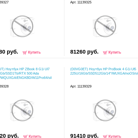
139327
Арт. 11139325
80 руб.
81260 руб.
Купить
Купить
T) Ноутбук HP ZBook 8 G1i Ul7
(D0VG0ET) Ноутбук HP ProBook 4 G1i Ul5
2Gb/SSD1Tb/RTX 500 Ada
225U/16Gb/SSD512Gb/14"/WUXGA/noOS/sil
"/WQUXGA/ENGKBD/W11Pro64/sil
139328
Арт. 11139329
20 руб.
91410 руб.
Купить
Купить