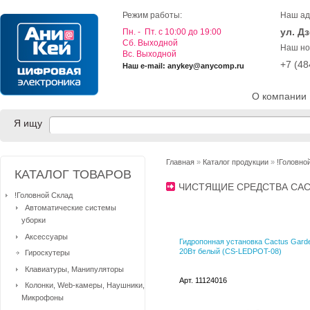
Режим работы:
Наш ад
ул. Д
Пн. - Пт. с 10:00 до 19:00
Cб. Выходной
Наш но
Вс. Выходной
+7 (4
Наш e-mail: anykey@anycomp.ru
О компании
Я ищу
Главная
»
Каталог продукции
»
!Головно
КАТАЛОГ ТОВАРОВ
ЧИСТЯЩИЕ СРЕДСТВА CA
!Головной Склад
Автоматические системы
уборки
Аксессуары
Гидропонная установка Cactus Gard
20Вт белый (CS-LEDPOT-08)
Гироскутеры
Клавиатуры, Манипуляторы
Арт. 11124016
Колонки, Web-камеры, Наушники,
Микрофоны