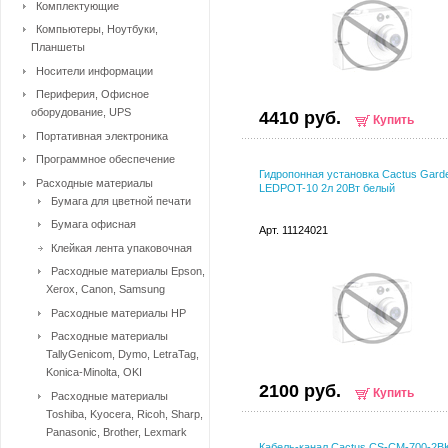
Комплектующие
Компьютеры, Ноутбуки,
Планшеты
Носители информации
Периферия, Офисное
оборудование, UPS
4410 руб.
Купить
Портативная электроника
Программное обеспечение
Гидропонная установка Cactus Gard
Расходные материалы
LEDPOT-10 2л 20Вт белый
Бумага для цветной печати
Бумага офисная
Арт. 11124021
Клейкая лента упаковочная
Расходные материалы Epson,
Xerox, Canon, Samsung
Расходные материалы HP
Расходные материалы
TallyGenicom, Dymo, LetraTag,
Konica-Minolta, OKI
2100 руб.
Купить
Расходные материалы
Toshiba, Kyocera, Ricoh, Sharp,
Panasonic, Brother, Lexmark
Кабель-канал Cactus CS-CM-700-2B