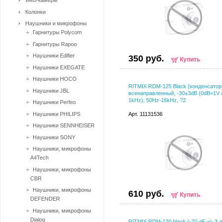
Web-камеры
Колонки
Наушники и микрофоны
Гарнитуры Polycom
Гарнитуры Rapoo
Наушники Edifier
350 руб.
Купить
Наушники EXEGATE
Наушники HOCO
RITMIX RDM-125 Black {конденсатор
Наушники JBL
всенаправленный, -30±3dB (0dB=1V /
1kHz), 50Hz-16kHz, ?2
Наушники Perfeo
Наушники PHILIPS
Арт. 11131536
Наушники SENNHEISER
Наушники SONY
Наушники, микрофоны
A4Tech
Наушники, микрофоны
CBR
Наушники, микрофоны
610 руб.
Купить
DEFENDER
Наушники, микрофоны
Dialog
RITMIX RDM-130 black {-70 дБ +/- 3 д