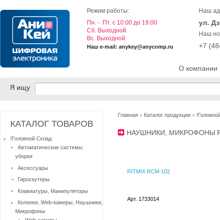
Режим работы:
Наш ад
ул. Д
Пн. - Пт. с 10:00 до 19:00
Cб. Выходной
Наш но
Вс. Выходной
+7 (4
Наш e-mail: anykey@anycomp.ru
О компании
Я ищу
Главная
»
Каталог продукции
»
!Головно
КАТАЛОГ ТОВАРОВ
НАУШНИКИ, МИКРОФОНЫ 
!Головной Склад
Автоматические системы
уборки
Аксессуары
RITMIX RCM-102
Гироскутеры
Клавиатуры, Манипуляторы
Арт. 1733014
Колонки, Web-камеры, Наушники,
Микрофоны