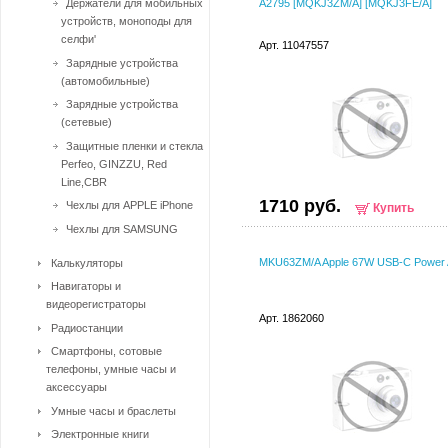
Держатели для мобильных
A2795 [MQKJ3ZM/A] [MQKJ3FE/A]
устройств, моноподы для
селфи'
Арт. 11047557
Зарядные устройства
(автомобильные)
Зарядные устройства
(сетевые)
Защитные пленки и стекла
Perfeo, GINZZU, Red
Line,CBR
1710 руб.
Чехлы для APPLE iPhone
Купить
Чехлы для SAMSUNG
MKU63ZM/A Apple 67W USB-C Power 
Калькуляторы
Навигаторы и
видеорегистраторы
Арт. 1862060
Радиостанции
Смартфоны, сотовые
телефоны, умные часы и
аксессуары
Умные часы и браслеты
Электронные книги