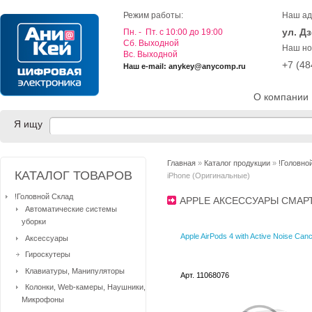
Режим работы:
Наш ад
ул. Д
Пн. - Пт. с 10:00 до 19:00
Cб. Выходной
Наш но
Вс. Выходной
+7 (4
Наш e-mail: anykey@anycomp.ru
О компании
Я ищу
Главная
»
Каталог продукции
»
!Головно
КАТАЛОГ ТОВАРОВ
iPhone (Оригинальные)
!Головной Склад
APPLE АКСЕССУАРЫ СМАР
Автоматические системы
уборки
Apple AirPods 4 with Active Noise Canc
Аксессуары
Гироскутеры
Клавиатуры, Манипуляторы
Арт. 11068076
Колонки, Web-камеры, Наушники,
Микрофоны