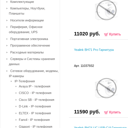
Комплектующие
Компьютеры, Ноутбуки,
Планшеты
Носители информации
Периферия, Офисное
оборудование, UPS
11020 руб.
Купить
Портативная электроника
Программное обеспечение
Yealink BH71 Pro Гарнитура
Расходные материалы
Серверы и Системы хранения
данных
Арт. 11037932
Сетевое оборудование, модемы,
IP-камеры
IP-Телефония
Avaya IP - телефония
CISCO - IP телефония
Cisco SB - IP телефония
D-Link - IP-телефония
11590 руб.
Купить
ELTEX - IP телефония
Fanvil - IP телефония
Gigaset - IP телефония
Yealink BH74 UC USB-C/A Гарнитура