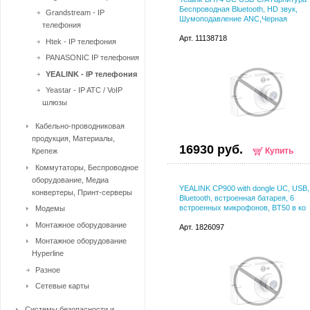
Беспроводная Bluetooth, HD звук,
Grandstream - IP
Шумоподавление ANC,Черная
телефония
Арт. 11138718
Htek - IP телефония
PANASONIC IP телефония
YEALINK - IP телефония
Yeastar - IP ATC / VoIP
шлюзы
Кабельно-проводниковая
продукция, Материалы,
16930 руб.
Купить
Крепеж
Коммутаторы, Беспроводное
оборудование, Медиа
YEALINK CP900 with dongle UC, USB,
конвертеры, Принт-серверы
Bluetooth, встроенная батарея, 6
встроенных микрофонов, BT50 в ко
Модемы
Монтажное оборудование
Арт. 1826097
Монтажное оборудование
Hyperline
Разное
Сетевые карты
Системы безопасности и