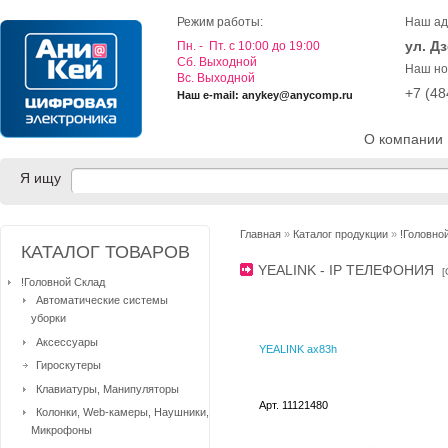
Режим работы:
Наш ад
ул. Д
Пн. - Пт. с 10:00 до 19:00
Cб. Выходной
Наш но
Вс. Выходной
+7 (4
Наш e-mail: anykey@anycomp.ru
О компании
Я ищу
Главная
»
Каталог продукции
»
!Головно
КАТАЛОГ ТОВАРОВ
YEALINK - IP ТЕЛЕФОНИЯ
[
!Головной Склад
Автоматические системы
уборки
Аксессуары
YEALINK ax83h
Гироскутеры
Клавиатуры, Манипуляторы
Арт. 11121480
Колонки, Web-камеры, Наушники,
Микрофоны