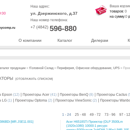
Ваша корзи
Наш адрес:
товаров:
0
ул. Дзержинского, д.37
9:00
на сумму:
0
р
Наш номер телефона:
596-880
+7 (4842)
nycomp.ru
О компании
Каталог
Дилерам
К
аталог продукции
»
!Головной Склад
»
Периферия, Офисное оборудование, UPS
» Про
ЕКТОРЫ
[
ОТОБРАЖАТЬ СПИСКОМ
]
|
|
|
ы Epson
(12)
Проекторы Acer
(41)
Проекторы BenQ
(8)
Проекторы Cactus
(
|
|
|
ы LG
(1)
Проекторы Optoma
(2)
Проекторы ViewSonic
(2)
Проекторы Wanb
1 - 24
25 - 48
49 - 72
73 - 96
97 - 1
386BDi [MR.JSE11.001]
Acer H6518STi Проектор {DLP 3500Lm
(1920x1080) 10000:1 ресурс
лампы:5000часов 2xHDMI 2.95кг} [MR.JSF