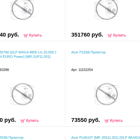
40 руб.
351760 руб.
Купить
Купить
357Wi {DLP WXGA 4800 Lm 20,000:1
Acer P1558i Проектор
4 EURO Power} [MR.JUP11.001]
063286
Арт. 11152254
0 руб.
73550 руб.
Купить
Купить
2530i Проектор
Acer PL6610T [MR.JR611.001] {DLP WUXG