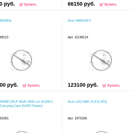
0 руб.
66150 руб.
Купить
Купить
6805BDa
Acer H6815ATV
138213
Арт. 11138214
00 руб.
123100 руб.
Купить
Купить
830BD {DLP 4K2K 4000 Lm 10,000:1
Acer L812 [MR.JUZ11.001]
Carrying Case EURO Power}
063281
Арт. 1875266