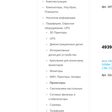
Комплектующие
Арт. 18
Компьютеры, Ноутбуки,
Планшеты
Носители информации
Периферия, Офисное
оборудование, UPS
3D Принтеры
UPS
Демонстрационные доски
4939
Интерактивные
доски,доп.устройства
Крепления для мониторов,
Acer H6
5200lm 
проекторов
2.8кг 2
Мониторы
Арт. 11
МФУ, Принтеры, Копиры
Проекторы
Светильники настольные
Сетевые фильтры и
стабилизаторы
Сканеры
Телефония