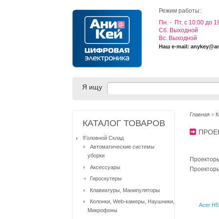
Режим работы:
Пн. - Пт. с 10:00 до 1
Cб. Выходной
Вс. Выходной
Наш e-mail: anykey@a
Я ищу
Главная
»
К
КАТАЛОГ ТОВАРОВ
ПРО
!Головной Склад
Автоматические системы
уборки
Проектор
Аксессуары
Проектор
Гироскутеры
Клавиатуры, Манипуляторы
Колонки, Web-камеры, Наушники,
Acer H5
Микрофоны