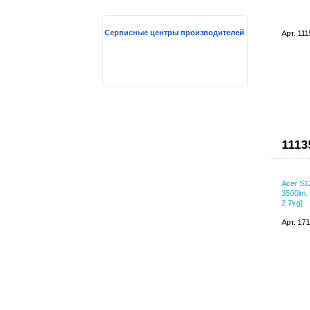
Сервисные центры производителей
Арт. 11
1113
Acer S1
3500lm, 
2.7kg}
Арт. 17