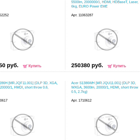
5500lm, 2000000/1, HDMI, HDBaseT, Laser,
6kg, EURO Power EME
152252
Арт. 11063287
50 руб.
250380 руб.
Купить
Купить
286H [MR.JQF11.001] {DLP 3D, XGA,
Acer S1386WH [MR.JQU11.001] {DLP 3D,
20000/1, HMDI, short throw 0.6,
WXGA, 3600lm, 20000/1, HDMI, short throw
0.5, 2.7kg}
10617
Арт. 1710612