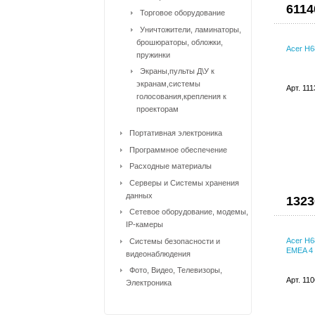
6114
Торговое оборудование
Уничтожители, ламинаторы,
брошюраторы, обложки,
Acer H
пружинки
Экраны,пульты Д\У к
экранам,системы
Арт. 11
голосования,крепления к
проекторам
Портативная электроника
Программное обеспечение
Расходные материалы
Серверы и Системы хранения
данных
1323
Сетевое оборудование, модемы,
IP-камеры
Acer H6
Системы безопасности и
EMEA 4 
видеонаблюдения
Фото, Видео, Телевизоры,
Арт. 11
Электроника