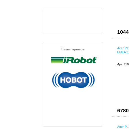
1044
Acer P1
Наши партнеры
EMEA 2.
Арт. 11
6780
Acer PL