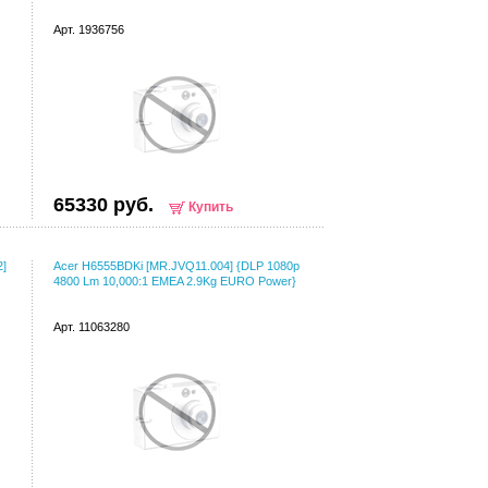
Арт. 1936756
65330 руб.
Купить
2]
Acer H6555BDKi [MR.JVQ11.004] {DLP 1080p
4800 Lm 10,000:1 EMEA 2.9Kg EURO Power}
Арт. 11063280