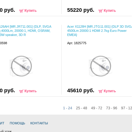
0 руб.
55220 руб.
Купить
Купить
126AH [MR.JR711.001] {DLP, SVGA
Acer X1128H [MR.JTG11.001] {DLP 3D SVG
,4000Lm, 20000:1, HDMI, OSRAM,
4500Lm 20000:1 HDMI 2.7kg Euro Power
3W speaker, 3D R
EMEA}
10598
Арт. 1825775
0 руб.
45610 руб.
Купить
Купить
1 - 24
25 - 48
49 - 72
73 - 96
97 - 1
ДИТ
ПОМОЩЬ
КОНТАКТЫ
ный этаж.