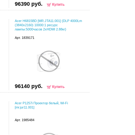
96390 руб.
Купить
Acer H6815BD [MR.JTA11.001] {DLP 4000Lm
(3840x2160) 10000:1 ресурс
лампы:5000часов 2xHDMI 2.88кг}
Арт. 1839171
96140 руб.
Купить
Acer P1257i Проектор белый, Wi-Fi
[mr.jur11.001]
Арт. 1985484