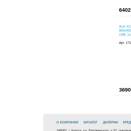
6402
Acer X1
800x600
USB, 1x
Арт. 17
3690
О КОМПАНИИ
КАТАЛОГ
ДИЛЕРАМ
КРЕ
248001, г. Калуга, ул. Дзержинского, д.37, цоколь