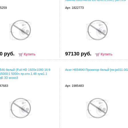
75259
Арт. 1822773
0 руб.
97130 руб.
Купить
Купить
546 белый {Full HD 1920x1080 16:9
Acer H6546KI Проектор белый [mr.jw011.00
15000:1 5000ч пр.отн.1.48 зум1.1
7дБ 3D моно3
147683
Арт. 1985483