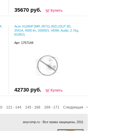
35670 руб.
Купить
A
Acer X118HP [MR.JR711.00Z] (DLP 3D,
SVGA, 4000 lm, 20000/1, HDMI, Audio, 2.7kg,
EURO)
Арт. 1757144
42730 руб.
Купить
20
121 - 144
145 - 168
169 - 171
Следующая
anycomp.ru - Все права защищены, 2011