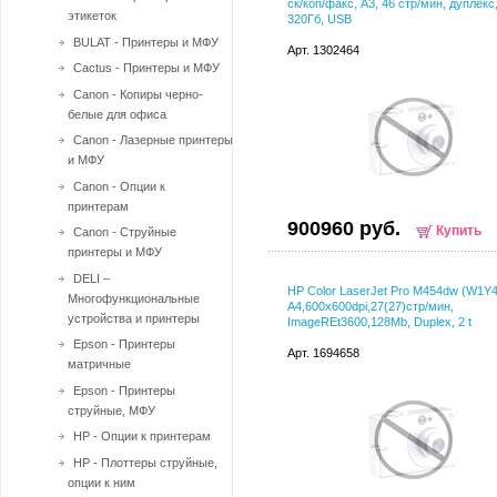
ск/коп/факс, A3, 46 стр/мин, дуплекс,
этикеток
320Гб, USB
BULAT - Принтеры и МФУ
Арт. 1302464
Cactus - Принтеры и МФУ
Canon - Копиры черно-
белые для офиса
Canon - Лазерные принтеры
и МФУ
Canon - Опции к
принтерам
900960 руб.
Купить
Canon - Струйные
принтеры и МФУ
DELI –
HP Color LaserJet Pro M454dw (W1Y4
Многофункциональные
A4,600x600dpi,27(27)стр/мин,
устройства и принтеры
ImageREt3600,128Mb, Duplex, 2 t
Epson - Принтеры
Арт. 1694658
матричные
Epson - Принтеры
струйные, МФУ
HP - Опции к принтерам
HP - Плоттеры струйные,
опции к ним