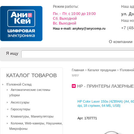
Режим работы:
Наш ад
ул. Д
Пн. - Пт. с 10:00 до 19:00
Cб. Выходной
Наш но
Вс. Выходной
+7 (4
Наш e-mail: anykey@anycomp.ru
О компании
Я ищу
Главная
»
Каталог продукции
»
!Головно
КАТАЛОГ ТОВАРОВ
МФУ
!Головной Склад
HP - ПРИНТЕРЫ ЛАЗЕРНЫ
Автоматические системы
уборки
HP Color Laser 150a (4ZB94A) {A4, 6
Аксессуары
dpi, 18 стр/мин, 64 МБ, USB}
Гироскутеры
Клавиатуры, Манипуляторы
Арт. 1707771
Колонки, Web-камеры, Наушники,
Микрофоны