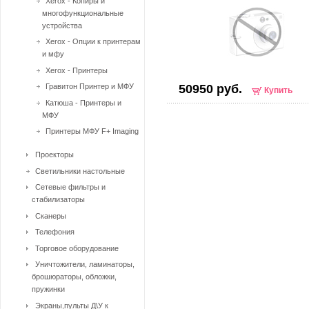
Xerox - Копиры и
многофункциональные
устройства
Xerox - Опции к принтерам
и мфу
Xerox - Принтеры
Гравитон Принтер и МФУ
50950 руб.
Купить
Катюша - Принтеры и
МФУ
Принтеры МФУ F+ Imaging
Проекторы
Светильники настольные
Сетевые фильтры и
стабилизаторы
Сканеры
Телефония
Торговое оборудование
Уничтожители, ламинаторы,
брошюраторы, обложки,
пружинки
Экраны,пульты Д\У к