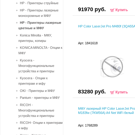
HP - Принтеры струйные
91970 руб.
Купить
HP - Принтеры лазерные
монохромные и МФУ
HP - Принтеры лазерные
HP Color LaserJet Pro M480f (3QA55
цветные и МФУ
Konica Minolta - МФУ,
принтеры, копиры
Арт. 1841618
KONICA MINOLTA - Опции к
МФУ
Kyocera -
Многофункциональные
устройства и принтеры
Kyocera - Опции к
принтерам и мфу
83280 руб.
OKI - Принтеры и МФУ
Купить
Pantum - принтеры и МФУ
RICOH -
МФУ лазерный HP Color LaserJet Pro
Многофункциональные
M183fw (7KW56A) A4 Net WiFi белый
устройства и принтеры
RICOH- Опции к принтерам
Арт. 1768289
и мфу