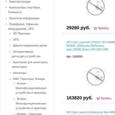
Комплектующие
Компьютеры, Ноутбуки,
Планшеты
Носители информации
Периферия, Офисное
29280 руб.
Купить
оборудование, UPS
3D Принтеры
UPS
HP Color LaserJet CP5225 CE710A#B
Демонстрационные доски
IR3600, 20(9)color/20(9)mono
ppm,192Mb,2trays 100+250,USB
Интерактивные
доски,доп.устройства
Арт. 1160091
Крепления для мониторов,
проекторов
Мониторы
МФУ, Принтеры, Копиры
Avision –
Многофункциональные
устройства и принтеры
163820 руб.
Купить
Brother -
Многофункциональные
устройства и принтеры
HP Color LaserJet Enterprise flow M88
Brother - Принтеры