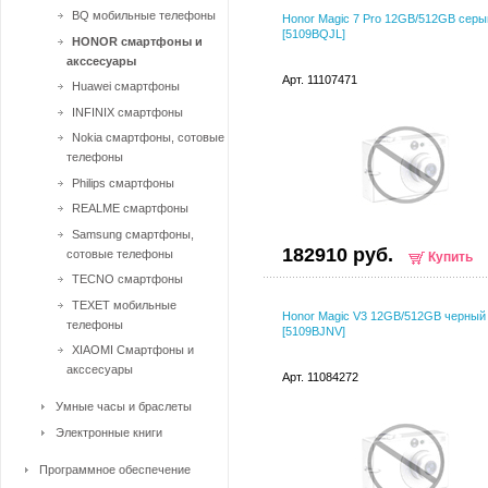
BQ мобильные телефоны
Honor Magic 7 Pro 12GB/512GB серы
[5109BQJL]
HONOR смартфоны и
акссесуары
Арт. 11107471
Huawei смартфоны
INFINIX смартфоны
Nokia смартфоны, сотовые
телефоны
Philips смартфоны
REALME смартфоны
Samsung смартфоны,
182910 руб.
сотовые телефоны
Купить
TECNO смартфоны
TEXET мобильные
Honor Magic V3 12GB/512GB черный
телефоны
[5109BJNV]
XIAOMI Смартфоны и
акссесуары
Арт. 11084272
Умные часы и браслеты
Электронные книги
Программное обеспечение