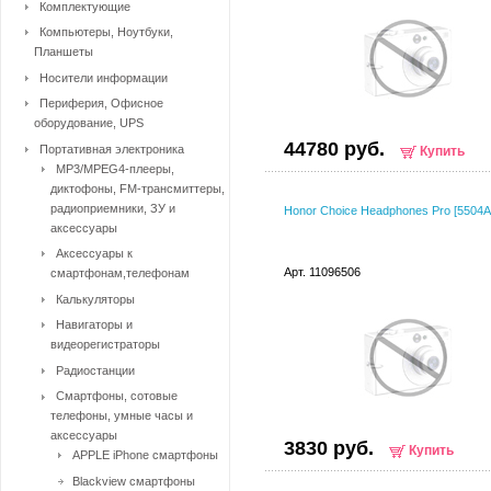
Комплектующие
Компьютеры, Ноутбуки,
Планшеты
Носители информации
Периферия, Офисное
оборудование, UPS
44780 руб.
Портативная электроника
Купить
MP3/MPEG4-плееры,
диктофоны, FM-трансмиттеры,
радиоприемники, ЗУ и
Honor Choice Headphones Pro [5504
аксессуары
Аксессуары к
Арт. 11096506
смартфонам,телефонам
Калькуляторы
Навигаторы и
видеорегистраторы
Радиостанции
Смартфоны, сотовые
телефоны, умные часы и
аксессуары
3830 руб.
Купить
APPLE iPhone смартфоны
Blackview смартфоны