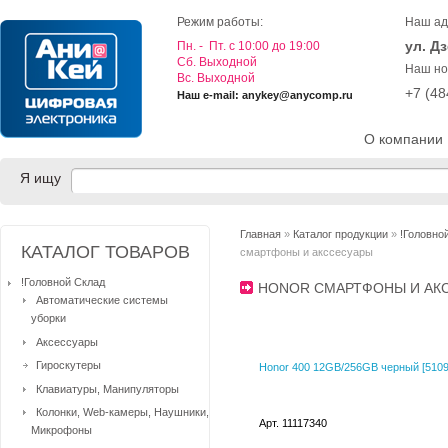
Режим работы:
Наш ад
ул. Д
Пн. - Пт. с 10:00 до 19:00
Cб. Выходной
Наш но
Вс. Выходной
+7 (4
Наш e-mail: anykey@anycomp.ru
О компании
Я ищу
Главная
»
Каталог продукции
»
!Головно
КАТАЛОГ ТОВАРОВ
смартфоны и акссесуары
!Головной Склад
HONOR СМАРТФОНЫ И А
Автоматические системы
уборки
Аксессуары
Гироскутеры
Honor 400 12GB/256GB черный [510
Клавиатуры, Манипуляторы
Колонки, Web-камеры, Наушники,
Арт. 11117340
Микрофоны