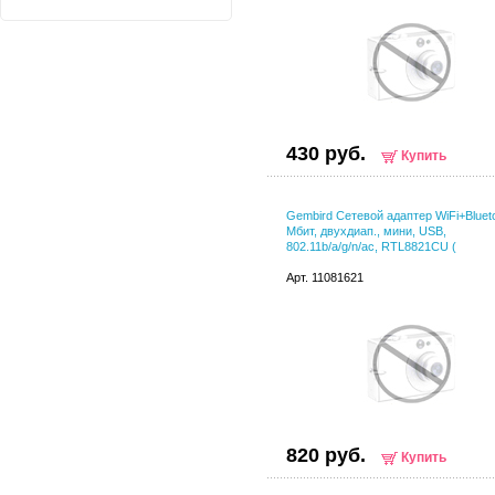
430 руб.
Купить
Gembird Сетевой адаптер WiFi+Bluet
Мбит, двухдиап., мини, USB,
802.11b/a/g/n/ac, RTL8821CU (
Арт. 11081621
820 руб.
Купить