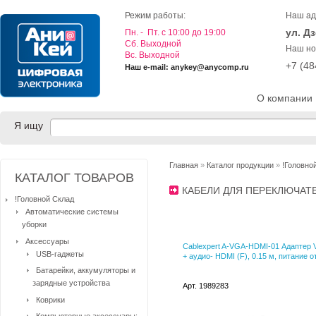
Режим работы:
Наш ад
ул. Д
Пн. - Пт. с 10:00 до 19:00
Cб. Выходной
Наш но
Вс. Выходной
+7 (4
Наш e-mail: anykey@anycomp.ru
О компании
Я ищу
Главная
»
Каталог продукции
»
!Головно
КАТАЛОГ ТОВАРОВ
КАБЕЛИ ДЛЯ ПЕРЕКЛЮЧА
!Головной Склад
Автоматические системы
уборки
Аксессуары
Cablexpert A-VGA-HDMI-01 Адаптер 
USB-гаджеты
+ аудио- HDMI (F), 0.15 м, питание 
Батарейки, аккумуляторы и
зарядные устройства
Арт. 1989283
Коврики