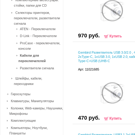
Компьютерные аксессуары:
стойки, папки для CD
Селекторы принтеров,
переключатели, разветвители
сигнала
ATEN - Переключатели
970 руб.
D-Link - Переключатели
Купить
ProCase - переключатели,
консоли
Gembird Разветвитель USB 3.0/2.0 , 
Кабели для
2xType-C, 1xUSB 3.0, 1xUSB 2.0, каб
переключателей
Type-C+USB (UHB-C
Разветвители сигнала
Арт. 11021685
Шлейфы, кабели,
переходники
Гироскутеры
Клавиатуры, Манипуляторы
Колонки, Web-камеры, Наушники,
Микрофоны
470 руб.
Купить
Комплектующие
Компьютеры, Ноутбуки,
Планшеты
Gembird Разветвитель USB3.1 2xUS