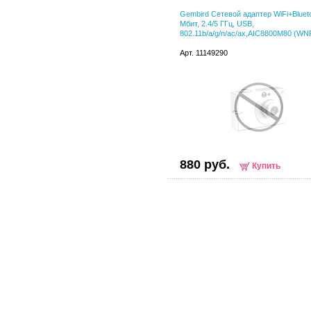
Gembird Сетевой адаптер WiFi+Bluet
Мбит, 2.4/5 ГГц, USB,
802.11b/a/g/n/ac/ax,AIC8800M80 (WN
Арт. 11149290
880 руб.
Купить