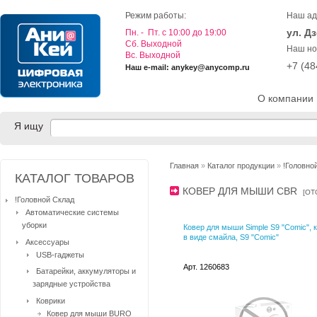
Режим работы:
Наш ад
ул. Д
Пн. - Пт. с 10:00 до 19:00
Cб. Выходной
Наш но
Вс. Выходной
+7 (4
Наш e-mail: anykey@anycomp.ru
О компании
Я ищу
Главная
»
Каталог продукции
»
!Головно
КАТАЛОГ ТОВАРОВ
КОВЕР ДЛЯ МЫШИ CBR
[
ОТ
!Головной Склад
Автоматические системы
уборки
Ковер для мыши Simple S9 "Comic", 
в виде смайла, S9 "Comic"
Аксессуары
USB-гаджеты
Арт. 1260683
Батарейки, аккумуляторы и
зарядные устройства
Коврики
Ковер для мыши BURО