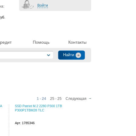
Войти
на:
уб.
редит
Помощь
Контакты
1 - 24
25 - 25
Следующая
TA
SSD Patriot M.2 2280 P300 1TB
P300P1TBM28 TLC
Арт. 1785346