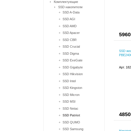
Комплектующие
SSD накопители
SSD A-Data
SSD AGI
SSD AMD
SSD Apacer
5960
SSD CBR
SSD Crucial
SSD же
SSD Digma
PBE240
SSD ExeGate
SSD Gigabyte
Арт. 18
SSD Hikvision
SSD Intel
SSD Kingston
SSD Micron
SSD MSI
SSD Netac
4850
SSD Patriot
SSD QUMO
SSD Samsung
Накопит