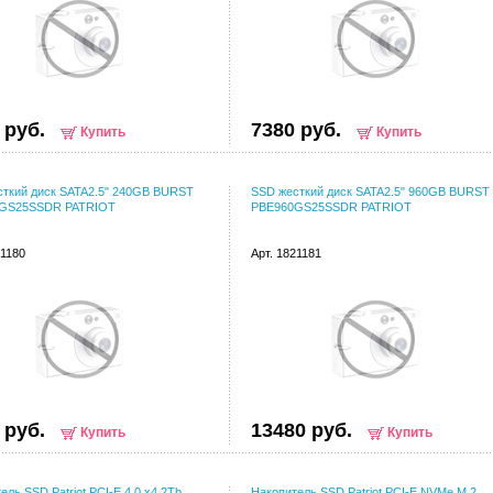
 руб.
7380 руб.
Купить
Купить
сткий диск SATA2.5" 240GB BURST
SSD жесткий диск SATA2.5" 960GB BURST
GS25SSDR PATRIOT
PBE960GS25SSDR PATRIOT
21180
Арт. 1821181
 руб.
13480 руб.
Купить
Купить
ель SSD Patriot PCI-E 4.0 x4 2Tb
Накопитель SSD Patriot PCI-E NVMe M.2