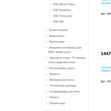
VP4300-
SSD Silicon Power
SSD Smartbuy
Арт. 18
SSD Transcend
SSD WD
Блоки питания
Видеокарты
Винчестеры
Внешние контейнеры для
HDD, Mobile racks
1447
Звуковые платы, TV-тюнеры,
платы видеомонтажа
Накопит
Контроллеры, порты
P300P2
Корпуса
Материнские платы
Арт. 19
Оптические приводы
Охлаждающие системы
Память
Процессоры