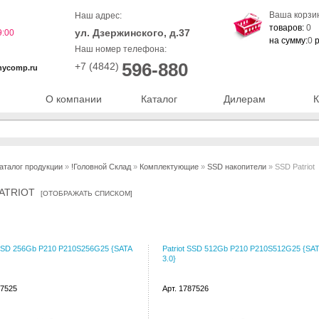
Ваша корзи
Наш адрес:
товаров:
0
ул. Дзержинского, д.37
9:00
на сумму:
0
р
Наш номер телефона:
596-880
+7 (4842)
nycomp.ru
О компании
Каталог
Дилерам
К
аталог продукции
»
!Головной Склад
»
Комплектующие
»
SSD накопители
» SSD Patriot
PATRIOT
[
ОТОБРАЖАТЬ СПИСКОМ
]
 SSD 256Gb P210 P210S256G25 {SATA
Patriot SSD 512Gb P210 P210S512G25 {SA
3.0}
87525
Арт. 1787526