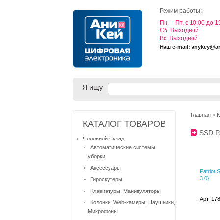
Режим работы:
Пн. - Пт. с 10:00 до 1
Cб. Выходной
Вс. Выходной
Наш e-mail: anykey@a
Я ищу
Главная
»
К
КАТАЛОГ ТОВАРОВ
SSD 
!Головной Склад
Автоматические системы
уборки
Аксессуары
Patriot
3.0}
Гироскутеры
Клавиатуры, Манипуляторы
Арт. 17
Колонки, Web-камеры, Наушники,
Микрофоны