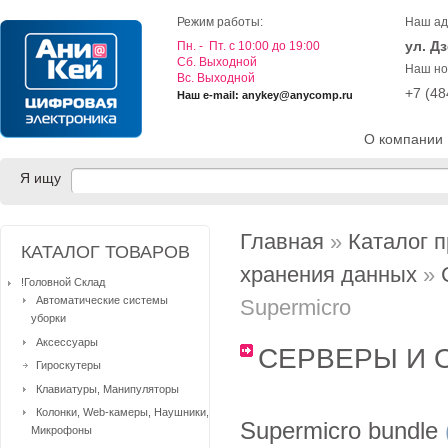
Режим работы:
Наш ад
ул. Д
Пн. - Пт. с 10:00 до 19:00
Cб. Выходной
Наш но
Вс. Выходной
+7 (4
Наш e-mail: anykey@anycomp.ru
О компании
Я ищу
Главная
»
Каталог 
КАТАЛОГ ТОВАРОВ
хранения данных
»
!Головной Склад
Автоматические системы
Supermicro
уборки
Аксессуары
СЕРВЕРЫ И 
Гироскутеры
Клавиатуры, Манипуляторы
Колонки, Web-камеры, Наушники,
Supermicro bundle
Микрофоны