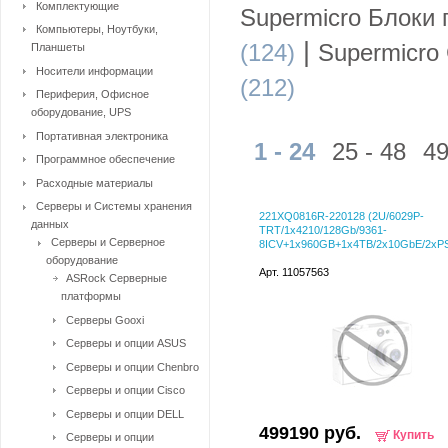
Комплектующие
Supermicro Блоки 
Компьютеры, Ноутбуки,
|
(124)
Supermicro
Планшеты
Носители информации
(212)
Периферия, Офисное
оборудование, UPS
Портативная электроника
1 - 24
25 - 48
49
Программное обеспечение
Расходные материалы
Серверы и Системы хранения
221XQ0816R-220128 (2U/6029P-
данных
TRT/1x4210/128Gb/9361-
Серверы и Серверное
8ICV+1x960GB+1x4TB/2x10GbE/2xPS
оборудование
Арт. 11057563
ASRock Серверные
платформы
Серверы Gooxi
Серверы и опции ASUS
Серверы и опции Chenbro
Серверы и опции Cisco
Серверы и опции DELL
499190 руб.
Купить
Серверы и опции