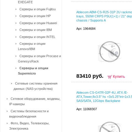
EXEGATE
Серверы и опции Fujitsu
Ablecom ABM-CS-R25-31P 2U rackmou
Серверы и опции HP
trays, 550W CRPS PSU(1+1) / 21" dep
chassis / Supports A
Серверы и опции Huawei
Арт. 1964684
Серверы и опции IBM
Серверы и опции INTEL
Серверы и опции
Lenovo/IBM
Серверы и опции Procase и
GenesysRack
Серверы и опции
Supermicro
83410 руб.
Купить
Сетевые системы хранения
данных (NAS-устройства)
Ablecom CS-G47R-02P 4U, ATX /E-
ATX,Tower,8x3.5" hs +3x5.25''int+1x3.5
Сетевое оборудование, модемы,
SAS/SATA, 12Gbps Backplane
IP-камеры
Арт. 11068307
Системы безопасности и
видеонаблюдения
Фото, Видео, Телевизоры,
Электроника