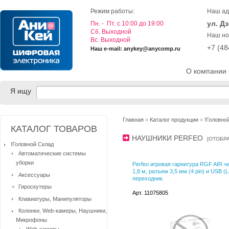
Режим работы:
Наш ад
ул. Д
Пн. - Пт. с 10:00 до 19:00
Cб. Выходной
Наш но
Вс. Выходной
+7 (4
Наш e-mail: anykey@anycomp.ru
О компании
Я ищу
Главная
»
Каталог продукции
»
!Головно
КАТАЛОГ ТОВАРОВ
НАУШНИКИ PERFEO
[
ОТОБР
!Головной Склад
Автоматические системы
уборки
Perfeo игровая гарнитура RGF AIR ч
1,8 м, разъем 3,5 мм (4 pin) и USB (
Аксессуары
переходник
Гироскутеры
Арт. 11075805
Клавиатуры, Манипуляторы
Колонки, Web-камеры, Наушники,
Микрофоны