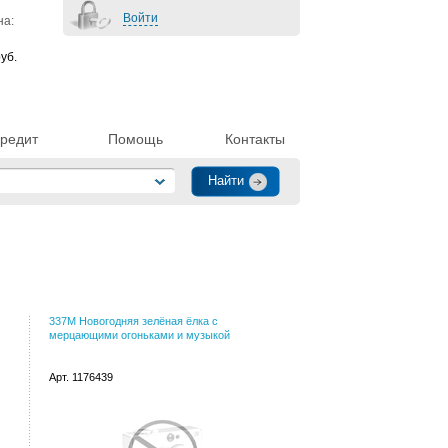
Войти
на:
уб.
редит
Помощь
Контакты
337M Новогодняя зелёная ёлка с
мерцающими огоньками и музыкой
Арт. 1176439