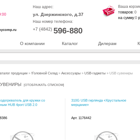
Ваша корзи
Наш адрес:
товаров:
0
ул. Дзержинского, д.37
9:00
на сумму:
0
р
Наш номер телефона:
596-880
+7 (4842)
nycomp.ru
О компании
Каталог
Дилерам
К
аталог продукции
»
!Головной Склад
»
Аксессуары
»
USB-гаджеты
» USB сувениры
СУВЕНИРЫ
[
ОТОБРАЖАТЬ СПИСКОМ
]
одогреватель для кружки со
310G USB гирлянда «Хрустальное
ным HUB 4port USB 2.0
мерцание»
38386
Арт. 1176442