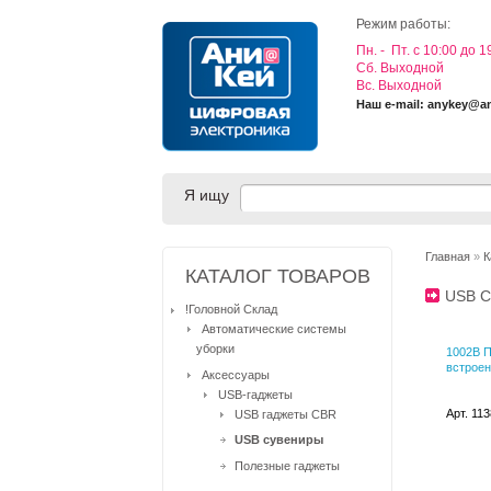
Режим работы:
Пн. - Пт. с 10:00 до 1
Cб. Выходной
Вс. Выходной
Наш e-mail: anykey@a
Я ищу
Главная
»
К
КАТАЛОГ ТОВАРОВ
USB 
!Головной Склад
Автоматические системы
уборки
1002B П
встроен
Аксессуары
USB-гаджеты
Арт. 11
USB гаджеты CBR
USB сувениры
Полезные гаджеты