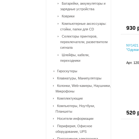
Батарейки, аккумуляторы и
зарядные устройства
Коврики
Компьютерные аксессуары:
930 
стойки, папки для CD
Селекторы принтеров,
переключатели, разветвители
NY1421 
сигнала
"Одуван
Шлейфы, кабели,
переходники
Арт. 12
Гироскутеры
Клавиатуры, Манипуляторы
Колонки, Web-камеры, Наушники,
Микрофоны
Комплектующие
Компьютеры, Ноутбуки,
Планшеты
520 
Носители информации
Периферия, Офисное
оборудование, UPS
Портативная электроника