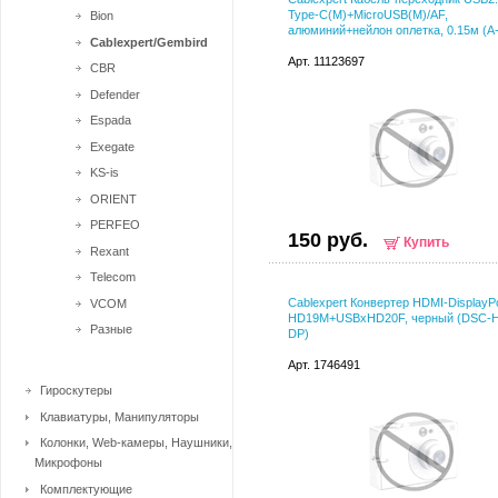
Type-C(M)+MicroUSB(M)/AF,
Bion
алюминий+нейлон оплетка, 0.15м (A
Cablexpert/Gembird
Арт. 11123697
CBR
Defender
Espada
Exegate
KS-is
ORIENT
PERFEO
150 руб.
Купить
Rexant
Telecom
Cablexpert Конвертер HDMI-DisplayP
VCOM
HD19M+USBxHD20F, черный (DSC-
Разные
DP)
Арт. 1746491
Гироскутеры
Клавиатуры, Манипуляторы
Колонки, Web-камеры, Наушники,
Микрофоны
Комплектующие