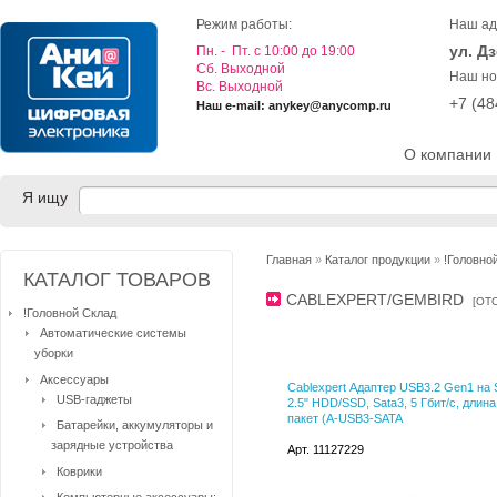
Режим работы:
Наш ад
ул. Д
Пн. - Пт. с 10:00 до 19:00
Cб. Выходной
Наш но
Вс. Выходной
+7 (4
Наш e-mail: anykey@anycomp.ru
О компании
Я ищу
Главная
»
Каталог продукции
»
!Головно
КАТАЛОГ ТОВАРОВ
CABLEXPERT/GEMBIRD
[
ОТ
!Головной Склад
Автоматические системы
уборки
Аксессуары
Cablexpert Адаптер USB3.2 Gen1 на 
USB-гаджеты
2.5" HDD/SSD, Sata3, 5 Гбит/с, длина
пакет (A-USB3-SATA
Батарейки, аккумуляторы и
зарядные устройства
Арт. 11127229
Коврики