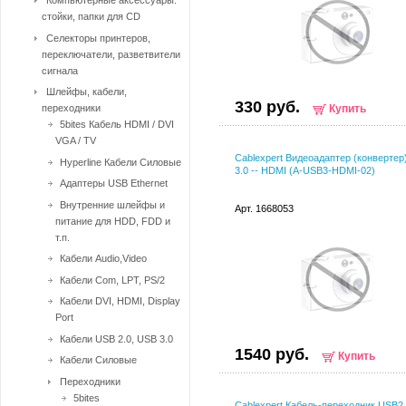
Компьютерные аксессуары:
стойки, папки для CD
Селекторы принтеров,
переключатели, разветвители
сигнала
Шлейфы, кабели,
330 руб.
переходники
Купить
5bites Кабель HDMI / DVI
VGA / TV
Cablexpert Видеоадаптер (конвертер
Hyperline Кабели Силовые
3.0 -- HDMI (A-USB3-HDMI-02)
Адаптеры USB Ethernet
Внутренние шлейфы и
Арт. 1668053
питание для HDD, FDD и
т.п.
Кабели Audio,Video
Кабели Com, LPT, PS/2
Кабели DVI, HDMI, Display
Port
Кабели USB 2.0, USB 3.0
1540 руб.
Купить
Кабели Силовые
Переходники
5bites
Cablexpert Кабель-переходник USB2