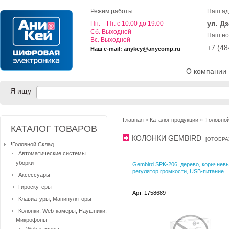
Режим работы:
Наш ад
ул. Д
Пн. - Пт. с 10:00 до 19:00
Cб. Выходной
Наш но
Вс. Выходной
+7 (4
Наш e-mail: anykey@anycomp.ru
О компании
Я ищу
Главная
»
Каталог продукции
»
!Головно
КАТАЛОГ ТОВАРОВ
КОЛОНКИ GEMBIRD
[
ОТОБРА
!Головной Склад
Автоматические системы
уборки
Gembird SPK-206, дерево, коричневый
регулятор громкости, USB-питание
Аксессуары
Гироскутеры
Арт. 1758689
Клавиатуры, Манипуляторы
Колонки, Web-камеры, Наушники,
Микрофоны