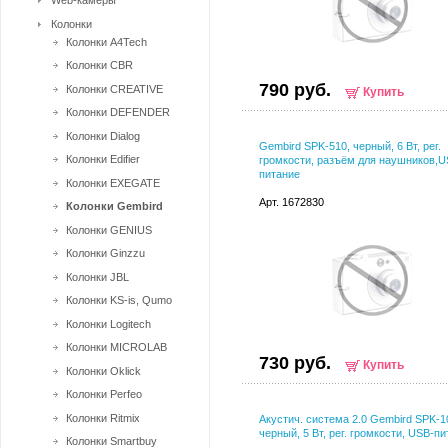
Web-камеры
Колонки
Колонки A4Tech
Колонки CBR
790 руб.
Колонки CREATIVE
Купить
Колонки DEFENDER
Колонки Dialog
Gembird SPK-510, черный, 6 Вт, рег.
Колонки Edifier
громкости, разъём для наушников,U
питание
Колонки EXEGATE
Арт. 1672830
Колонки Gembird
Колонки GENIUS
Колонки Ginzzu
Колонки JBL
Колонки KS-is, Qumo
Колонки Logitech
Колонки MICROLAB
730 руб.
Купить
Колонки Oklick
Колонки Perfeo
Колонки Ritmix
Акустич. система 2.0 Gembird SPK-1
черный, 5 Вт, рег. громкости, USB-п
Колонки Smartbuy