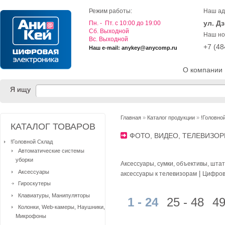
Режим работы:
Наш ад
ул. Д
Пн. - Пт. с 10:00 до 19:00
Cб. Выходной
Наш но
Вс. Выходной
+7 (4
Наш e-mail: anykey@anycomp.ru
О компании
Я ищу
Главная
»
Каталог продукции
»
!Головно
КАТАЛОГ ТОВАРОВ
ФОТО, ВИДЕО, ТЕЛЕВИЗО
!Головной Склад
Автоматические системы
уборки
Аксессуары, сумки, объективы, шта
Аксессуары
|
аксессуары к телевизорам
Цифров
Гироскутеры
Клавиатуры, Манипуляторы
1 - 24
25 - 48
49
Колонки, Web-камеры, Наушники,
Микрофоны