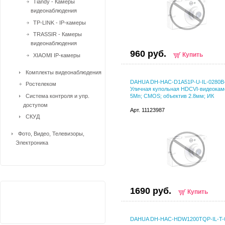
Tiandy - Камеры
видеонаблюдения
TP-LINK - IP-камеры
TRASSIR - Камеры
видеонаблюдения
960 руб.
Купить
XIAOMI IP-камеры
Комплекты видеонаблюдения
DAHUA DH-HAC-D1A51P-U-IL-0280B
Ростелеком
Уличная купольная HDCVI-видеокам
Система контроля и упр.
5Мп; CMOS; объектив 2.8мм; ИК
доступом
Арт. 11123987
СКУД
Фото, Видео, Телевизоры,
Электроника
1690 руб.
Купить
DAHUA DH-HAC-HDW1200TQP-IL-T-