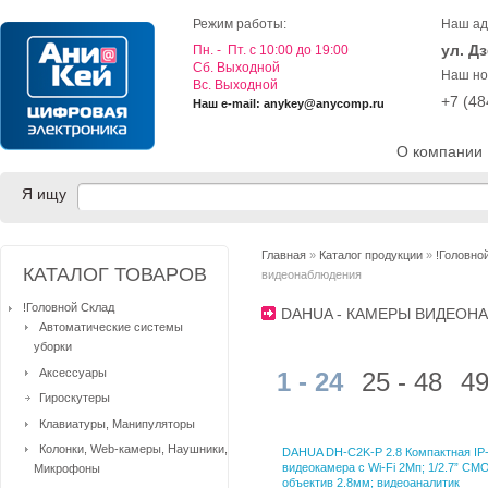
Режим работы:
Наш ад
ул. Д
Пн. - Пт. с 10:00 до 19:00
Cб. Выходной
Наш но
Вс. Выходной
+7 (4
Наш e-mail: anykey@anycomp.ru
О компании
Я ищу
Главная
»
Каталог продукции
»
!Головно
КАТАЛОГ ТОВАРОВ
видеонаблюдения
!Головной Склад
DAHUA - КАМЕРЫ ВИДЕО
Автоматические системы
уборки
Аксессуары
1 - 24
25 - 48
49
Гироскутеры
Клавиатуры, Манипуляторы
Колонки, Web-камеры, Наушники,
DAHUA DH-C2K-P 2.8 Компактная IP
видеокамера с Wi-Fi 2Мп; 1/2.7” CM
Микрофоны
объектив 2.8мм; видеоаналитик