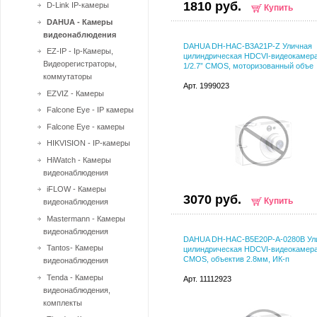
1810 руб.
D-Link IP-камеры
Купить
DAHUA - Камеры
видеонаблюдения
DAHUA DH-HAC-B3A21P-Z Уличная
EZ-IP - Ip-Камеры,
цилиндрическая HDCVI-видеокамера
Видеорегистраторы,
1/2.7” CMOS, моторизованный объе
коммутаторы
Арт. 1999023
EZVIZ - Камеры
Falcone Eye - IP камеры
Falcone Eye - камеры
HIKVISION - IP-камеры
HiWatch - Камеры
видеонаблюдения
iFLOW - Камеры
3070 руб.
Купить
видеонаблюдения
Mastermann - Камеры
видеонаблюдения
DAHUA DH-HAC-B5E20P-A-0280B Ул
Tantos- Камеры
цилиндрическая HDCVI-видеокамера
CMOS, объектив 2.8мм, ИК-п
видеонаблюдения
Tenda - Камеры
Арт. 11112923
видеонаблюдения,
комплекты