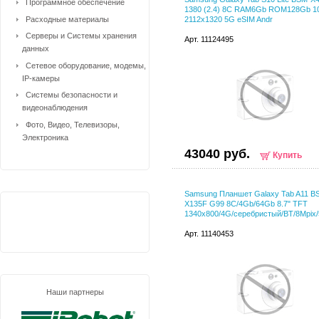
Программное обеспечение
1380 (2.4) 8C RAM6Gb ROM128Gb 10
Расходные материалы
2112x1320 5G eSIM Andr
Серверы и Системы хранения
Арт. 11124495
данных
Сетевое оборудование, модемы,
IP-камеры
Системы безопасности и
видеонаблюдения
Фото, Видео, Телевизоры,
Электроника
43040 руб.
Купить
Samsung Планшет Galaxy Tab A11 B
X135F G99 8C/4Gb/64Gb 8.7" TFT
1340x800/4G/серебристый/BT/8Mpix/
Арт. 11140453
Наши партнеры