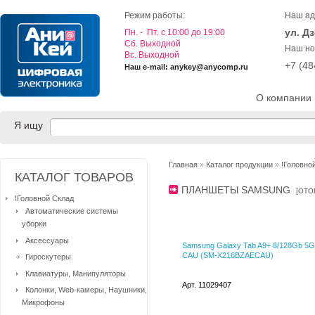
Режим работы:
Наш ад
ул. Д
Пн. - Пт. с 10:00 до 19:00
Cб. Выходной
Наш но
Вс. Выходной
+7 (4
Наш e-mail: anykey@anycomp.ru
О компании
Я ищу
Главная
»
Каталог продукции
»
!Головно
КАТАЛОГ ТОВАРОВ
ПЛАНШЕТЫ SAMSUNG
[
ОТО
!Головной Склад
Автоматические системы
уборки
Аксессуары
Samsung Galaxy Tab A9+ 8/128Gb 5G
CAU (SM-X216BZAECAU)
Гироскутеры
Клавиатуры, Манипуляторы
Арт. 11029407
Колонки, Web-камеры, Наушники,
Микрофоны