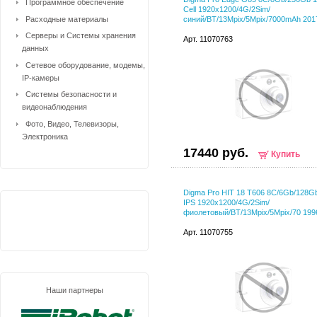
Программное обеспечение
Cell 1920x1200/4G/2Sim/
Расходные материалы
синий/BT/13Mpix/5Mpix/7000mAh 201
Серверы и Системы хранения
Арт. 11070763
данных
Сетевое оборудование, модемы,
IP-камеры
Системы безопасности и
видеонаблюдения
Фото, Видео, Телевизоры,
Электроника
17440 руб.
Купить
Digma Pro HIT 18 T606 8C/6Gb/128Gb
IPS 1920x1200/4G/2Sim/
фиолетовый/BT/13Mpix/5Mpix/70 199
Арт. 11070755
Наши партнеры