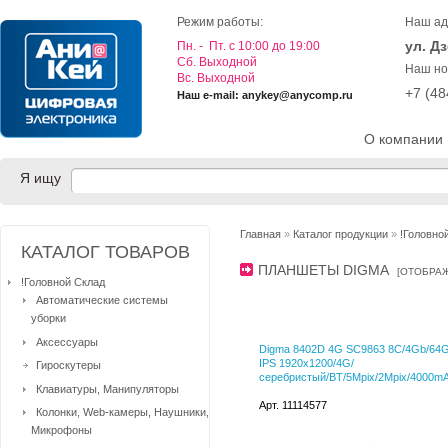
Режим работы:
Наш ад
ул. Д
Пн. - Пт. с 10:00 до 19:00
Cб. Выходной
Наш но
Вс. Выходной
+7 (4
Наш e-mail: anykey@anycomp.ru
О компании
Я ищу
Главная
»
Каталог продукции
»
!Головно
КАТАЛОГ ТОВАРОВ
ПЛАНШЕТЫ DIGMA
[
ОТОБРАЖ
!Головной Склад
Автоматические системы
уборки
Аксессуары
Digma 8402D 4G SC9863 8C/4Gb/64G
IPS 1920x1200/4G/
Гироскутеры
серебристый/BT/5Mpix/2Mpix/4000m
Клавиатуры, Манипуляторы
Арт. 11114577
Колонки, Web-камеры, Наушники,
Микрофоны