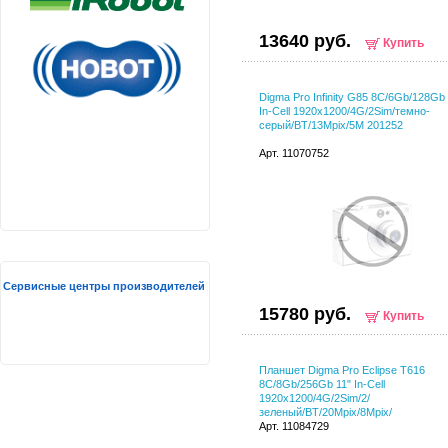
13640 руб.
Купить
Digma Pro Infinity G85 8C/6Gb/128Gb 
In-Cell 1920x1200/4G/2Sim/темно-
серый/BT/13Mpix/5M 201252
Арт. 11070752
Сервисные центры производителей
15780 руб.
Купить
Планшет Digma Pro Eclipse T616
8C/8Gb/256Gb 11" In-Cell
1920x1200/4G/2Sim/2/
зеленый/BT/20Mpix/8Mpix/
Арт. 11084729