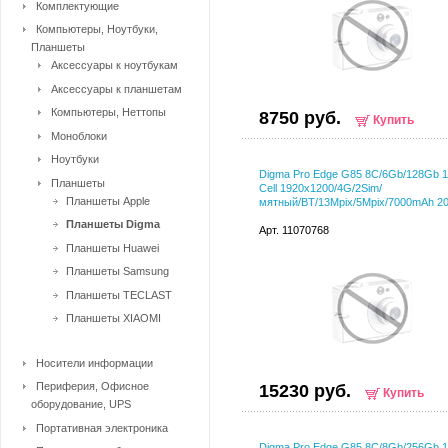
Комплектующие
Компьютеры, Ноутбуки,
Планшеты
Аксессуары к ноутбукам
Аксессуары к планшетам
Компьютеры, Неттопы
8750 руб.
Купить
Моноблоки
Ноутбуки
Digma Pro Edge G85 8C/6Gb/128Gb 11
Планшеты
Cell 1920x1200/4G/2Sim/
Планшеты Apple
мятный/BT/13Mpix/5Mpix/7000mAh 2
Планшеты Digma
Арт. 11070768
Планшеты Huawei
Планшеты Samsung
Планшеты TECLAST
Планшеты XIAOMI
Носители информации
Периферия, Офисное
15230 руб.
Купить
оборудование, UPS
Портативная электроника
Digma Pro Edge G85 8C/8Gb/256Gb 11