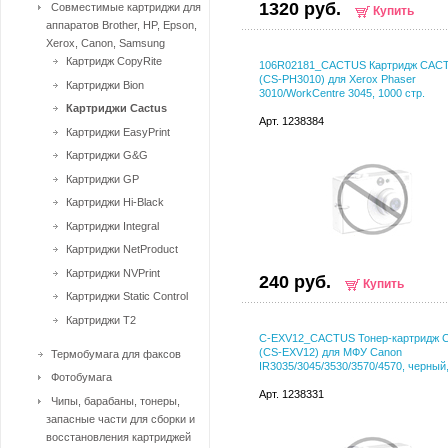
1320 руб.
Совместимые картриджи для
Купить
аппаратов Brother, HP, Epson,
Xerox, Canon, Samsung
Картридж CopyRite
106R02181_CACTUS Картридж CAC
(CS-PH3010) для Xerox Phaser
Картриджи Bion
3010/WorkCentre 3045, 1000 стр.
Картриджи Cactus
Арт. 1238384
Картриджи EasyPrint
Картриджи G&G
Картриджи GP
Картриджи Hi-Black
Картриджи Integral
Картриджи NetProduct
Картриджи NVPrint
240 руб.
Купить
Картриджи Static Control
Картриджи T2
C-EXV12_CACTUS Тонер-картридж
(CS-EXV12) для МФУ Canon
Термобумага для факсов
IR3035/3045/3530/3570/4570, черный,
Фотобумага
Арт. 1238331
Чипы, барабаны, тонеры,
запасные части для сборки и
восстановления картриджей