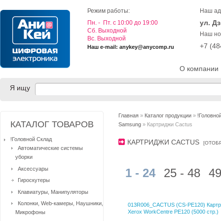
Режим работы:
Наш ад
ул. Д
Пн. - Пт. с 10:00 до 19:00
Cб. Выходной
Наш но
Вс. Выходной
+7 (4
Наш e-mail: anykey@anycomp.ru
О компании
Я ищу
Главная
»
Каталог продукции
»
!Головно
КАТАЛОГ ТОВАРОВ
Samsung
» Картриджи Cactus
!Головной Склад
КАРТРИДЖИ CACTUS
[
ОТОБ
Автоматические системы
уборки
Аксессуары
1 - 24
25 - 48
49
Гироскутеры
Клавиатуры, Манипуляторы
Колонки, Web-камеры, Наушники,
013R006_CACTUS (CS-PE120) Картр
Xerox WorkCentre PE120 (5000 стр.)
Микрофоны