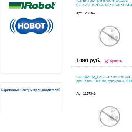
(CS-EPS189) для EPSON AcuLaser
C1100/C1100N/CX11/CX11N/CX11NF/
Арт. 1238342
1080 руб.
Купить
C13T66434A_CACTUS Чернила CA
для Epson L100/200, пурпурные, 100
Сервисные центры производителей
Арт. 1277342