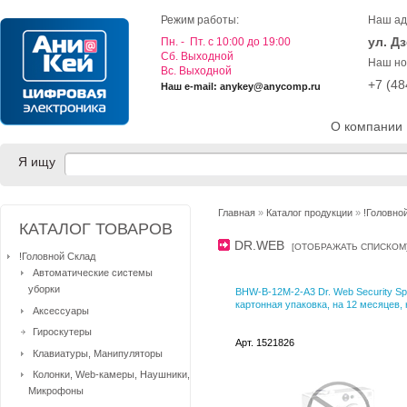
Режим работы:
Наш ад
ул. Д
Пн. - Пт. с 10:00 до 19:00
Cб. Выходной
Наш но
Вс. Выходной
+7 (4
Наш e-mail: anykey@anycomp.ru
О компании
Я ищу
Главная
»
Каталог продукции
»
!Головно
КАТАЛОГ ТОВАРОВ
DR.WEB
[
ОТОБРАЖАТЬ СПИСКОМ
!Головной Склад
Автоматические системы
уборки
BHW-B-12M-2-A3 Dr. Web Security Sp
картонная упаковка, на 12 месяцев, 
Аксессуары
Гироскутеры
Арт. 1521826
Клавиатуры, Манипуляторы
Колонки, Web-камеры, Наушники,
Микрофоны