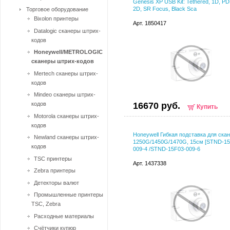
Genesis XP USB Kit: Tethered, 1D, P
2D, SR Focus, Black Sca
Торговое оборудование
Bixolon принтеры
Арт. 1850417
Datalogic сканеры штрих-
кодов
Honeywell/METROLOGIC
сканеры штрих-кодов
Mertech сканеры штрих-
кодов
Mindeo сканеры штрих-
кодов
16670 руб.
Купить
Motorola сканеры штрих-
кодов
Honeywell Гибкая подставка для ска
Newland сканеры штрих-
1250G/1450G/1470G, 15см [STND-15
кодов
009-4 /STND-15F03-009-6
TSC принтеры
Арт. 1437338
Zebra принтеры
Детекторы валют
Промышленные принтеры
TSC, Zebra
Расходные материалы
Счётчики купюр