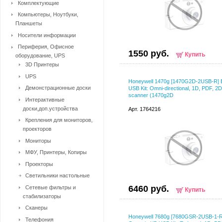
Комплектующие
Компьютеры, Ноутбуки,
Планшеты
Носители информации
Периферия, Офисное
1550 руб.
Купить
оборудование, UPS
3D Принтеры
UPS
Honeywell 1470g [1470G2D-2USB-R]
Демонстрационные доски
USB Kit: Omni-directional, 1D, PDF, 2D
scanner (1470g2D
Интерактивные
доски,доп.устройства
Арт. 1764216
Крепления для мониторов,
проекторов
Мониторы
МФУ, Принтеры, Копиры
Проекторы
Светильники настольные
6460 руб.
Сетевые фильтры и
Купить
стабилизаторы
Сканеры
Honeywell 7680g [7680GSR-2USB-1-R
Телефония