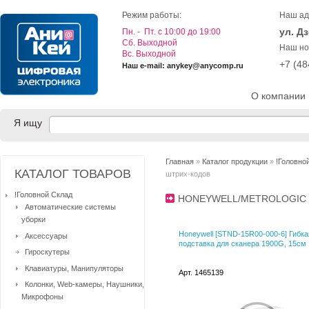
Режим работы:
Наш ад
ул. Д
Пн. - Пт. с 10:00 до 19:00
Cб. Выходной
Наш но
Вс. Выходной
+7 (4
Наш e-mail: anykey@anycomp.ru
О компании
Я ищу
Главная
»
Каталог продукции
»
!Головно
КАТАЛОГ ТОВАРОВ
штрих-кодов
!Головной Склад
HONEYWELL/METROLOGIC
Автоматические системы
уборки
Honeywell [STND-15R00-000-6] Гибка
Аксессуары
подставка для сканера 1900G, 15см
Гироскутеры
Клавиатуры, Манипуляторы
Арт. 1465139
Колонки, Web-камеры, Наушники,
Микрофоны