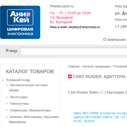
Режим работы:
Наш ад
ул. Д
Пн. - Пт. с 10:00 до 19:00
Cб. Выходной
Наш но
Вс. Выходной
+7 (4
Наш e-mail: anykey@anycomp.ru
О компании
Я ищу
Главная
»
Каталог продукции
»
!Головно
КАТАЛОГ ТОВАРОВ
CARD READER, АДАПТЕР
!Головной Склад
Автоматические системы
уборки
|
Card Reader 5bites
(2)
Картридер 
Аксессуары
Гироскутеры
Клавиатуры, Манипуляторы
5bites RE3-200BK Устройство ч/з кар
Колонки, Web-камеры, Наушники,
памяти RE3-200BK USB3.0 / SD / TF 
PLUG / BLACK
Микрофоны