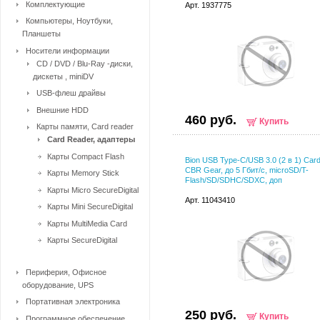
Комплектующие
Арт. 1937775
Компьютеры, Ноутбуки,
Планшеты
Носители информации
CD / DVD / Blu-Ray -диски,
дискеты , miniDV
USB-флеш драйвы
Внешние HDD
460 руб.
Купить
Карты памяти, Card reader
Card Reader, адаптеры
Карты Compact Flash
Bion USB Type-C/USB 3.0 (2 в 1) Card
CBR Gear, до 5 Гбит/с, microSD/T-
Карты Memory Stick
Flash/SD/SDHC/SDXC, доп
Карты Micro SecureDigital
Арт. 11043410
Карты Mini SecureDigital
Карты MultiMedia Card
Карты SecureDigital
Периферия, Офисное
оборудование, UPS
Портативная электроника
250 руб.
Купить
Программное обеспечение