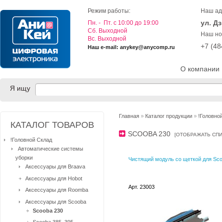
Режим работы:
Наш ад
ул. Д
Пн. - Пт. с 10:00 до 19:00
Cб. Выходной
Наш но
Вс. Выходной
+7 (4
Наш e-mail: anykey@anycomp.ru
О компании
Я ищу
Главная
»
Каталог продукции
»
!Головно
КАТАЛОГ ТОВАРОВ
SCOOBA 230
[
ОТОБРАЖАТЬ СП
!Головной Склад
Автоматические системы
уборки
Чистящий модуль со щеткой для Sco
Аксессуары для Braava
Аксессуары для Hobot
Арт. 23003
Аксессуары для Roomba
Аксессуары для Scooba
Scooba 230